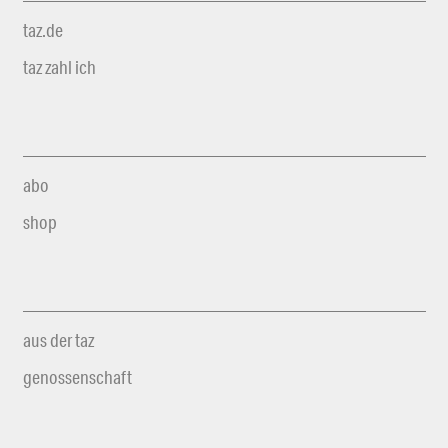
taz.de
taz zahl ich
abo
shop
aus der taz
genossenschaft