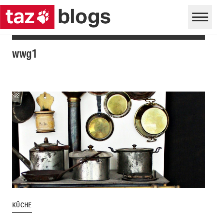
wwg1
KÜCHE