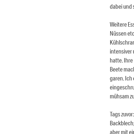
dabei und 
Weitere Es
Nüssen etc
Kühlschran
intensiver 
hatte. Ihr
Beete mach
garen. Ich
eingeschru
mühsam zu 
Tags zuvor
Backblech;
aber mit ei