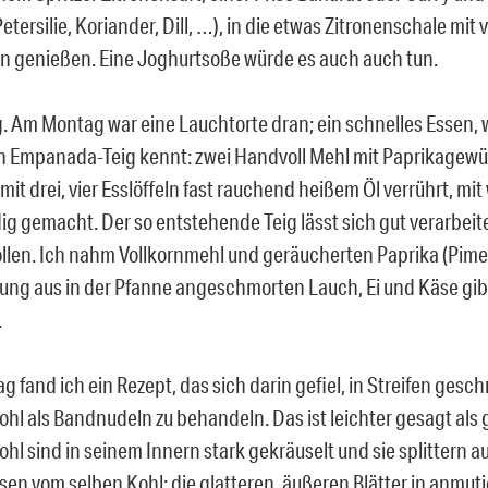
etersilie, Koriander, Dill, …), in die etwas Zitronenschale mit v
hn genießen. Eine Joghurtsoße würde es auch auch tun.
 Am Montag war eine Lauchtorte dran; ein schnelles Essen
 Empanada-Teig kennt: zwei Handvoll Mehl mit Paprikagewür
mit drei, vier Esslöffeln fast rauchend heißem Öl verrührt, m
g gemacht. Der so entstehende Teig lässt sich gut verarbeit
llen. Ich nahm Vollkornmehl und geräucherten Paprika (Pimen
llung aus in der Pfanne angeschmorten Lauch, Ei und Käse gib
.
 fand ich ein Rezept, das sich darin gefiel, in Streifen gesch
hl als Bandnudeln zu behandeln. Das ist leichter gesagt als g
hl sind in seinem Innern stark gekräuselt und sie splittern au
sen vom selben Kohl: die glatteren, äußeren Blätter in anmuti