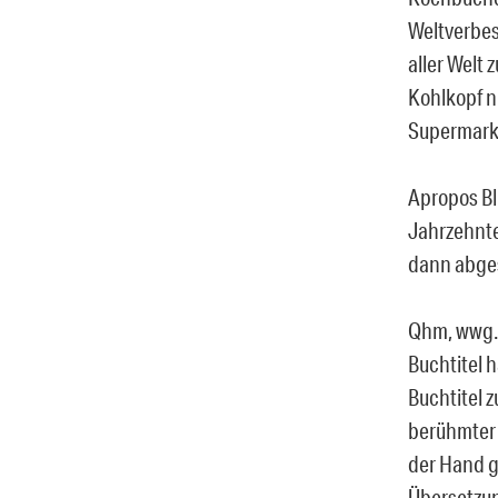
Weltverbes
aller Welt
Kohlkopf n
Supermarkt
Apropos Bl
Jahrzehnte
dann abges
Qhm, wwg. 
Buchtitel 
Buchtitel 
berühmter T
der Hand g
Übersetzun