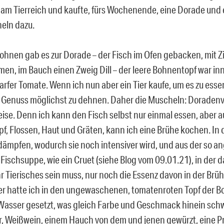
am Tierreich und kaufte, fürs Wochenende, eine Dorade und
eln dazu.
ohnen gab es zur Dorade – der Fisch im Ofen gebacken, mit Z
en, im Bauch einen Zweig Dill – der leere Bohnentopf war inn
harfer Tomate. Wenn ich nun aber ein Tier kaufe, um es zu ess
n Genuss möglichst zu dehnen. Daher die Muscheln: Doradenv
eise. Denn ich kann den Fisch selbst nur einmal essen, aber a
pf, Flossen, Haut und Gräten, kann ich eine Brühe kochen. In 
ämpfen, wodurch sie noch intensiver wird, und aus der so a
 Fischsuppe, wie ein Cruet (siehe Blog vom 09.01.21), in der 
r Tierisches sein muss, nur noch die Essenz davon in der Brüh
r hatte ich in den ungewaschenen, tomatenroten Topf der 
Wasser gesetzt, was gleich Farbe und Geschmack hinein sc
r, Weißwein, einem Hauch von dem und jenen gewürzt, eine Pr