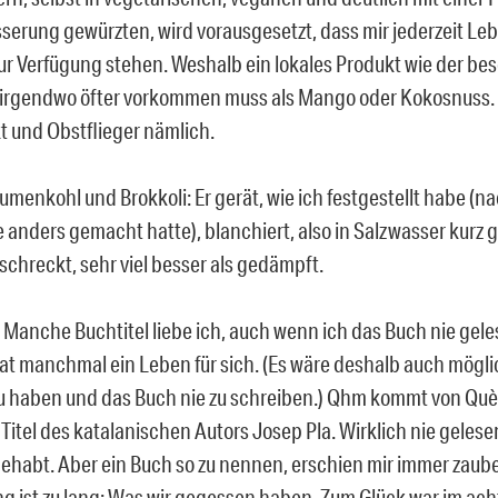
serung gewürzten, wird vorausgesetzt, dass mir jederzeit Le
 zur Verfügung stehen. Weshalb ein lokales Produkt wie der b
irgendwo öfter vorkommen muss als Mango oder Kokosnuss. M
 und Obstflieger nämlich.
umenkohl und Brokkoli: Er gerät, wie ich festgestellt habe (n
 anders gemacht hatte), blanchiert, also in Salzwasser kurz
chreckt, sehr viel besser als gedämpft.
Manche Buchtitel liebe ich, auch wenn ich das Buch nie gele
hat manchmal ein Leben für sich. (Es wäre deshalb auch mögli
zu haben und das Buch nie zu schreiben.) Qhm kommt von Què
itel des katalanischen Autors Josep Pla. Wirklich nie gelesen
ehabt. Aber ein Buch so zu nennen, erschien mir immer zaube
g ist zu lang: Was wir gegessen haben. Zum Glück war im ac