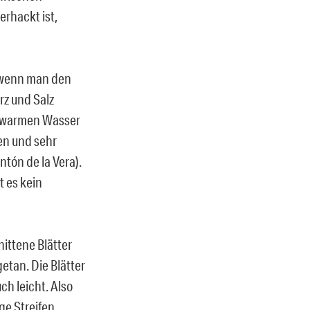
erhackt ist,
, wenn man den
z und Salz
it warmen Wasser
en und sehr
tón de la Vera).
t es kein
nittene Blätter
etan. Die Blätter
ch leicht. Also
ge Streifen