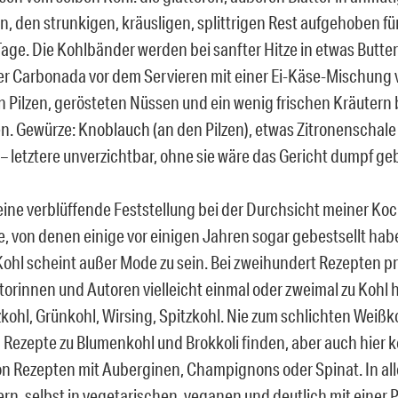
n, den strunkigen, kräusligen, splittrigen Rest aufgehoben fü
age. Die Kohlbänder werden bei sanfter Hitze in etwas Butte
ner Carbonada vor dem Servieren mit einer Ei-Käse-Mischung 
 Pilzen, gerösteten Nüssen und ein wenig frischen Kräutern 
n. Gewürze: Knoblauch (an den Pilzen), etwas Zitronenschale 
– letztere unverzichtbar, ohne sie wäre das Gericht dumpf ge
ine verblüffende Feststellung bei der Durchsicht meiner Koc
e, von denen einige vor einigen Jahren sogar gebestsellt habe
Kohl scheint außer Mode zu sein. Bei zweihundert Rezepten p
utorinnen und Autoren vielleicht einmal oder zweimal zu Kohl
kohl, Grünkohl, Wirsing, Spitzkohl. Nie zum schlichten Weiß
h Rezepte zu Blumenkohl und Brokkoli finden, aber auch hier k
von Rezepten mit Auberginen, Champignons oder Spinat. In al
n, selbst in vegetarischen, veganen und deutlich mit einer P