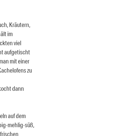
ch, Kräutern,
ält im
ckten viel
cht aufgetischt
 man mit einer
 Kachelofens zu
ekocht dann
feln auf dem
ppig-mehlig-süß,
 frischen