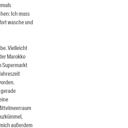
iemals
hen: Ich muss
fort wasche und
e. Vielleicht
oder Marokko
im Supermarkt
Jahreszeit
worden.
l gerade
eine
 Mittelmeerraum
reuzkümmel,
e mich außerdem