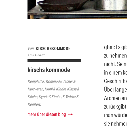
qhm: Es gi
KIRSCHSKOMMODE
VON
zu nehmen 
18.01.2021
nicht. Sei
kirschs kommode
in einem k
Geschirr h
Komplett K: Kommodenfächer &
Über länge
Kurzwaren, Krimi & Kinder, Klasse &
Küche, Kypris & Kirche, K-Wörter &
Aromen and
Komfort.
zurückgibt
mehr über diesen blog
man würde 
sie nehmen