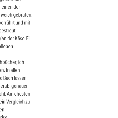
r einen der
r weich gebraten,
verrührt und mit
bestreut
(an der Käse-Ei-
blieben.
hbücher; ich
n. In allen
ro Buch lassen
 herab, genauer
kohl. Am ehesten
ein Vergleich zu
len
rise