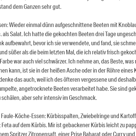
stand dem Ganzen sehr gut.
sen: Wieder einmal dünn aufgeschnittene Beeten mit Knoblau
. als Salat. Ich hatte die gekochten Beeten drei Tage ungesch
k aufbewahrt, bevor ich sie verwendete, und fand, sie schme
und süßer als die beim letzten Mal, die ich relativ frisch geko
e Farbe war auch viel schwärzer. Ich nehme an, das Beste, was
en kann, ist sie in der heißen Asche oder in der Röhre eines
 denke das auch, weil ich des öfteren vergessene und deshalb
mpelte, angetrocknete Beeten verarbeitet habe. Sie sind g
schälen, aber sehr intensiv im Geschmack.
: Faule-Köche-Essen: Kürbisspalten, Zwiebelringe und Kartof
 Feta auf dem Kürbis. Mir ist gebackener Kürbis leicht zu pa
nem Spritzer Zitronensaft, einer Prise Baharat oder Curry und