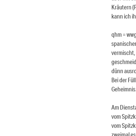
Kräutern (P
kann ich i
qhm = wwg.
spanischen
vermischt, 
geschmeidi
dünn ausro
Bei der Fü
Geheimnis
Am Dienstag
vom Spitzko
vom Spitzko
zweimal es