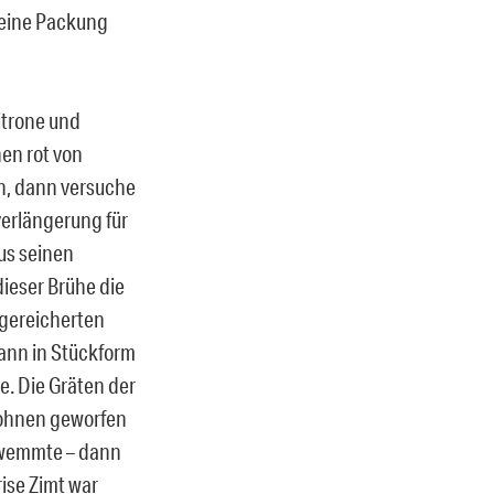
 eine Packung
itrone und
en rot von
en, dann versuche
erlängerung für
us seinen
dieser Brühe die
ngereicherten
dann in Stückform
e. Die Gräten der
Bohnen geworfen
hwemmte – dann
ise Zimt war