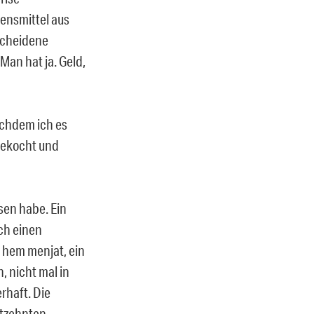
bensmittel aus
escheidene
an hat ja. Geld,
achdem ich es
 gekocht und
sen habe. Ein
ch einen
 hem menjat, ein
, nicht mal in
rhaft. Die
htzehnten