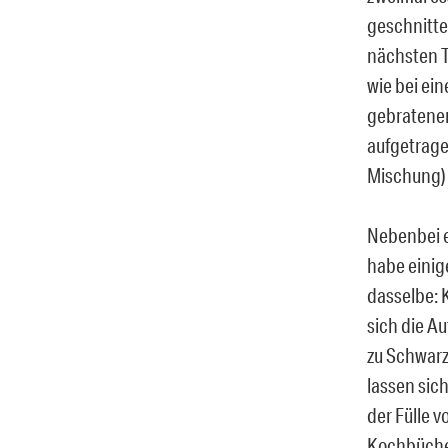
geschnitte
nächsten T
wie bei ei
gebratenen
aufgetrage
Mischung) 
Nebenbei e
habe einig
dasselbe: 
sich die A
zu Schwarz
lassen sic
der Fülle 
Kochbücher