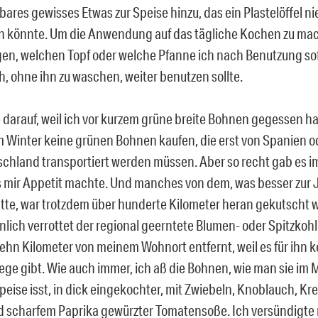
res gewisses Etwas zur Speise hinzu, das ein Plastelöffel n
 könnte. Um die Anwendung auf das tägliche Kochen zu mac
gen, welchen Topf oder welche Pfanne ich nach Benutzung so
h, ohne ihn zu waschen, weiter benutzen sollte.
darauf, weil ich vor kurzem grüne breite Bohnen gegessen hab
 im Winter keine grünen Bohnen kaufen, die erst von Spanien 
chland transportiert werden müssen. Aber so recht gab es 
s mir Appetit machte. Und manches von dem, was besser zur 
tte, war trotzdem über hunderte Kilometer heran gekutscht 
lich verrottet der regional geerntete Blumen- oder Spitzkoh
ehn Kilometer von meinem Wohnort entfernt, weil es für ihn k
ege gibt. Wie auch immer, ich aß die Bohnen, wie man sie im
speise isst, in dick eingekochter, mit Zwiebeln, Knoblauch, K
 scharfem Paprika gewürzter Tomatensoße. Ich versündigt