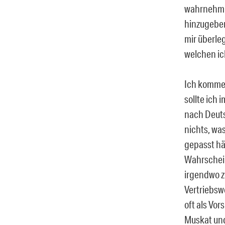
wahrnehmba
hinzugeben
mir überle
welchen ic
Ich komme 
sollte ich
nach Deuts
nichts, wa
gepasst hä
Wahrschein
irgendwo z
Vertriebsw
oft als Vor
Muskat und