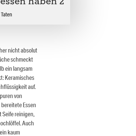
essen haben 2
r Taten
her nicht absolut
 Küche schmeckt
alb ein langsam
kt: Keramisches
flüssigkeit auf.
Spuren von
 bereitete Essen
 Seife reinigen,
ochlöffel. Auch
 ein kaum