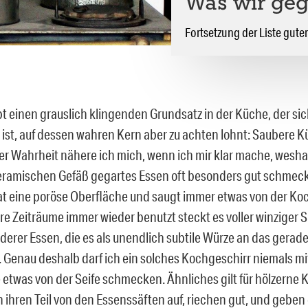
Was wir geg
Fortsetzung der Liste gute
bt einen grauslich klingenden Grundsatz in der Küche, der sic
ist, auf dessen wahren Kern aber zu achten lohnt: Saubere
ner Wahrheit nähere ich mich, wenn ich mir klar mache, wesh
eramischen Gefäß gegartes Essen oft besonders gut schmec
at eine poröse Oberfläche und saugt immer etwas von der Koch
re Zeiträume immer wieder benutzt steckt es voller winziger 
erer Essen, die es als unendlich subtile Würze an das gerade
. Genau deshalb darf ich ein solches Kochgeschirr niemals mit
etwas von der Seife schmecken. Ähnliches gilt für hölzerne K
 ihren Teil von den Essenssäften auf, riechen gut, und geben