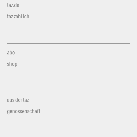
taz.de
taz zahl ich
abo
shop
aus der taz
genossenschaft