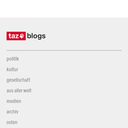
politik
kultur
gesellschaft
aus aller welt
medien
archiv
osten