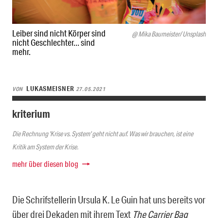
Leiber sind nicht Körper sind
@ Mika Baumeister/ Unsplash
nicht Geschlechter... sind
mehr.
LUKASMEISNER
VON
27.05.2021
kriterium
Die Rechnung 'Krise vs. System' geht nicht auf. Was wir brauchen, ist eine
Kritik am System der Krise.
mehr über diesen blog
Die Schrifstellerin Ursula K. Le Guin hat uns bereits vor
über drei Dekaden mit ihrem Text
The Carrier Bag