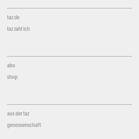
taz.de
taz zahl ich
abo
shop
aus der taz
genossenschaft