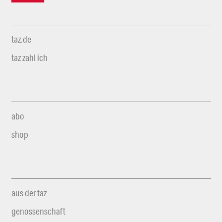
taz.de
taz zahl ich
abo
shop
aus der taz
genossenschaft