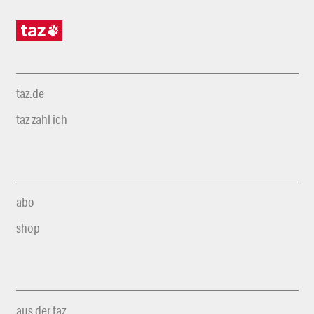
taz.de
taz zahl ich
abo
shop
aus der taz