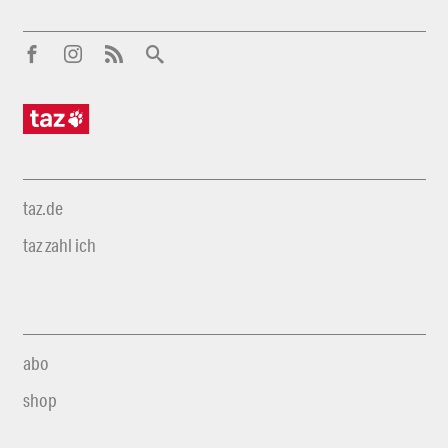
taz.de
taz zahl ich
abo
shop