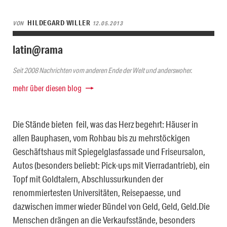
HILDEGARD WILLER
VON
12.05.2013
latin@rama
Seit 2008 Nachrichten vom anderen Ende der Welt und anderswoher.
mehr über diesen blog
Die Stände bieten feil, was das Herz begehrt: Häuser in
allen Bauphasen, vom Rohbau bis zu mehrstöckigen
Geschäftshaus mit Spiegelglasfassade und Friseursalon,
Autos (besonders beliebt: Pick-ups mit Vierradantrieb), ein
Topf mit Goldtalern, Abschlussurkunden der
renommiertesten Universitäten, Reisepaesse, und
dazwischen immer wieder Bündel von Geld, Geld, Geld.Die
Menschen drängen an die Verkaufsstände, besonders