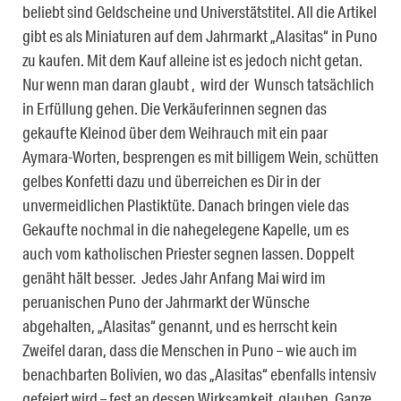
beliebt sind Geldscheine und Universtätstitel. All die Artikel
gibt es als Miniaturen auf dem Jahrmarkt „Alasitas“ in Puno
zu kaufen. Mit dem Kauf alleine ist es jedoch nicht getan.
Nur wenn man daran glaubt , wird der Wunsch tatsächlich
in Erfüllung gehen. Die Verkäuferinnen segnen das
gekaufte Kleinod über dem Weihrauch mit ein paar
Aymara-Worten, besprengen es mit billigem Wein, schütten
gelbes Konfetti dazu und überreichen es Dir in der
unvermeidlichen Plastiktüte. Danach bringen viele das
Gekaufte nochmal in die nahegelegene Kapelle, um es
auch vom katholischen Priester segnen lassen. Doppelt
genäht hält besser. Jedes Jahr Anfang Mai wird im
peruanischen Puno der Jahrmarkt der Wünsche
abgehalten, „Alasitas“ genannt, und es herrscht kein
Zweifel daran, dass die Menschen in Puno – wie auch im
benachbarten Bolivien, wo das „Alasitas“ ebenfalls intensiv
gefeiert wird – fest an dessen Wirksamkeit glauben. Ganze