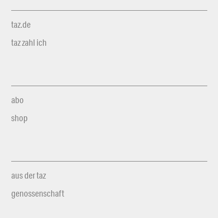
taz.de
taz zahl ich
abo
shop
aus der taz
genossenschaft