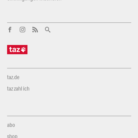
taz.de
taz zahl ich
abo
shop