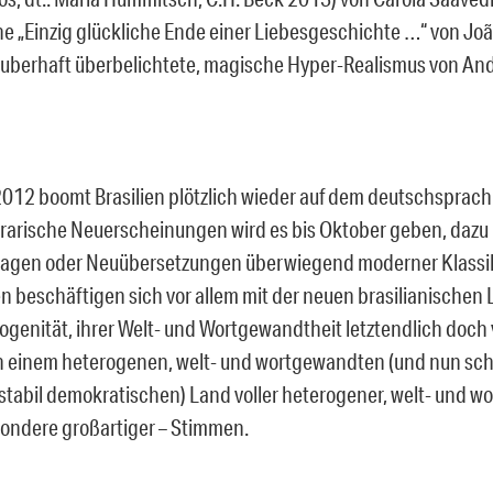
e „Einzig glückliche Ende einer Liebesgeschichte …“ von Jo
auberhaft überbelichtete, magische Hyper-Realismus von And
2012 boomt Brasilien plötzlich wieder auf dem deutschsprac
terarische Neuerscheinungen wird es bis Oktober geben, da
lagen oder Neuübersetzungen überwiegend moderner Klassik
 beschäftigen sich vor allem mit der neuen brasilianischen Li
rogenität, ihrer Welt- und Wortgewandtheit letztendlich doch 
on einem heterogenen, welt- und wortgewandten (und nun sch
stabil demokratischen) Land voller heterogener, welt- und w
ondere großartiger – Stimmen.