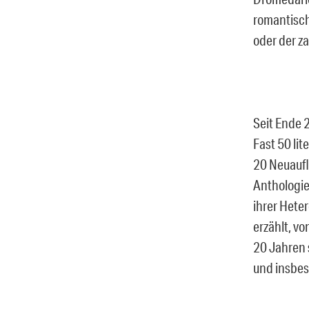
romantisch
oder der z
Seit Ende 
Fast 50 li
20 Neuauf
Anthologien
ihrer Hete
erzählt, v
20 Jahren 
und insbes