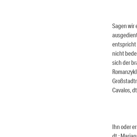
Sagen wir 
ausgedient
entspricht 
nicht bedeu
sich der b
Romanzyklus
Großstadtr
Cavalos, dt
Ihn oder e
dt.: Maria