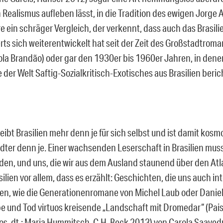
Realismus aufleben lässt, in die Tradition des ewigen Jorge 
e ein schräger Vergleich, der verkennt, dass auch das Brasili
ts sich weiterentwickelt hat seit der Zeit des Großstadtrom
ola Brandão) oder gar den 1930er bis 1960er Jahren, in de
der Welt Saftig-Sozialkritisch-Exotisches aus Brasilien beric
ibt Brasilien mehr denn je für sich selbst und ist damit kosm
ter denn je. Einer wachsenden Leserschaft in Brasilien mus
rden, und uns, die wir aus dem Ausland staunend über den Atla
silien vor allem, dass es erzählt: Geschichten, die uns auch in
n, wie die Generationenromane von Michel Laub oder Daniel 
be und Tod virtuos kreisende „Landschaft mit Dromedar“ (P
s, dt.: Maria Hummitsch, C.H. Beck 2013) von Carola Saaved