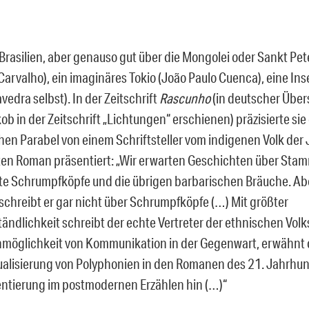
Brasilien, aber genauso gut über die Mongolei oder Sankt Pe
Carvalho), ein imaginäres Tokio (João Paulo Cuenca), eine In
vedra selbst). In der Zeitschrift
Rascunho
(in deutscher Über
 in der Zeitschrift „Lichtungen“ erschienen) präzisierte sie 
hen Parabel von einem Schriftsteller vom indigenen Volk der J
ten Roman präsentiert: „Wir erwarten Geschichten über Sta
e Schrumpfköpfe und die übrigen barbarischen Bräuche. Ab
schreibt er gar nicht über Schrumpfköpfe (…) Mit größter
tändlichkeit schreibt der echte Vertreter der ethnischen Vol
nmöglichkeit von Kommunikation in der Gegenwart, erwähnt 
alisierung von Polyphonien in den Romanen des 21. Jahrhund
ntierung im postmodernen Erzählen hin (…)“