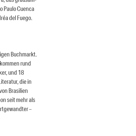
ão Paulo Cuenca
réa del Fuego.
higen Buchmarkt.
zu kommen rund
er, und 18
teratur, die in
von Brasilien
on seit mehr als
ortgewandter –