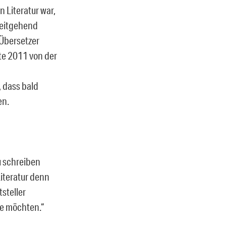
 Literatur war,
weitgehend
 Übersetzer
tte 2011 von der
, dass bald
en.
u schreiben
Literatur denn
tsteller
ie möchten.“