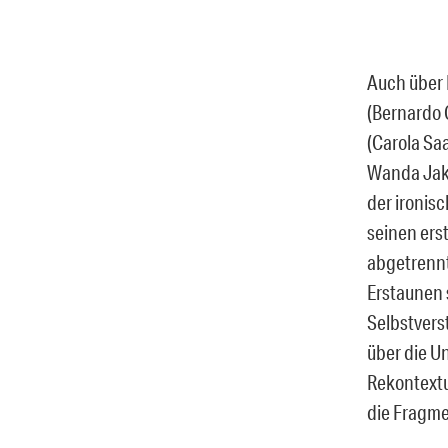
Auch über 
(Bernardo 
(Carola Saa
Wanda Jakob
der ironisc
seinen ers
abgetrennt
Erstaunen 
Selbstvers
über die U
Rekontextu
die Fragme