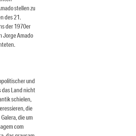
Amado stellen zu
en des 21.
ans der 1970er
nen Jorge Amado
hteten.
opolitischer und
s das Land nicht
ntik schielen,
teressieren, die
Galera, die um
aisagem com
ra, das grausam-