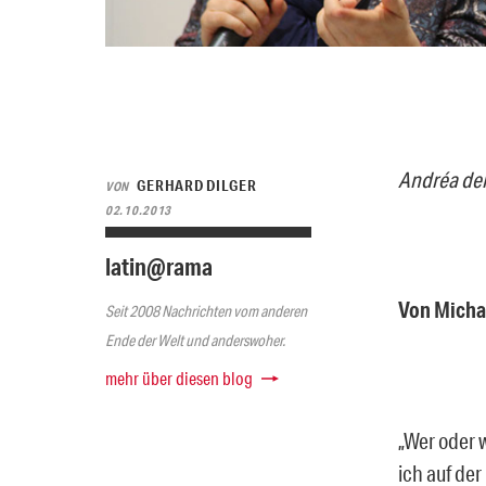
Andréa del
GERHARD DILGER
VON
02.10.2013
latin@rama
Von Micha
Seit 2008 Nachrichten vom anderen
Ende der Welt und anderswoher.
mehr über diesen blog
„Wer oder w
ich auf de