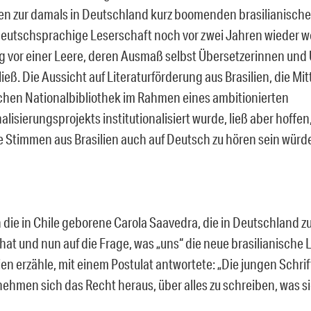
n zur damals in Deutschland kurz boomenden brasilianischen
deutschsprachige Leserschaft noch vor zwei Jahren wieder 
ig vor einer Leere, deren Ausmaß selbst Übersetzerinnen und
ieß. Die Aussicht auf Literaturförderung aus Brasilien, die Mi
schen Nationalbibliothek im Rahmen eines ambitionierten
alisierungsprojekts institutionalisiert wurde, ließ aber hoffen
e Stimmen aus Brasilien auch auf Deutsch zu hören sein würd
n die in Chile geborene Carola Saavedra, die in Deutschland z
at und nun auf die Frage, was „uns“ die neue brasilianische 
ien erzähle, mit einem Postulat antwortete: „Die jungen Schrif
 nehmen sich das Recht heraus, über alles zu schreiben, was s