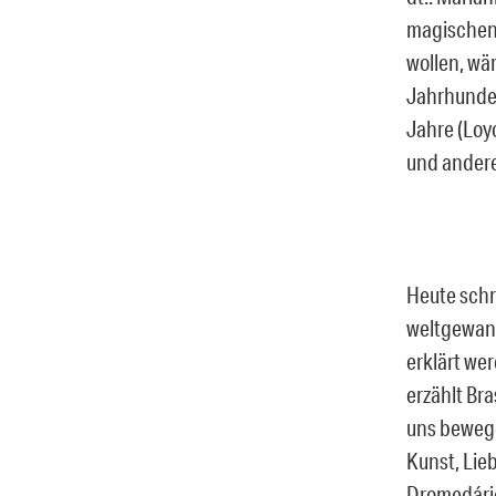
magischen 
wollen, wär
Jahrhunder
Jahre (Loy
und andere 
Heute schre
weltgewand
erklärt we
erzählt Bra
uns bewege
Kunst, Lie
Dromedário