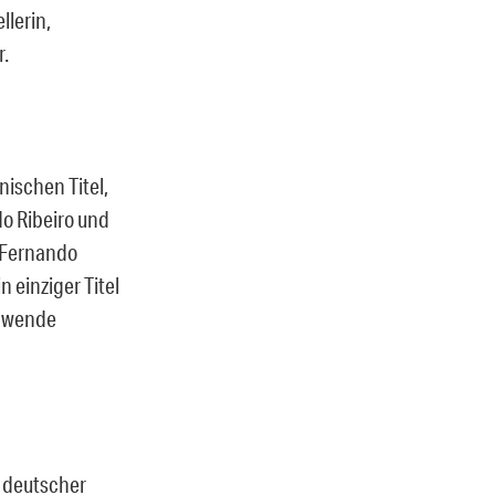
llerin,
r.
ischen Titel,
do Ribeiro und
, Fernando
 einziger Titel
ndwende
k deutscher