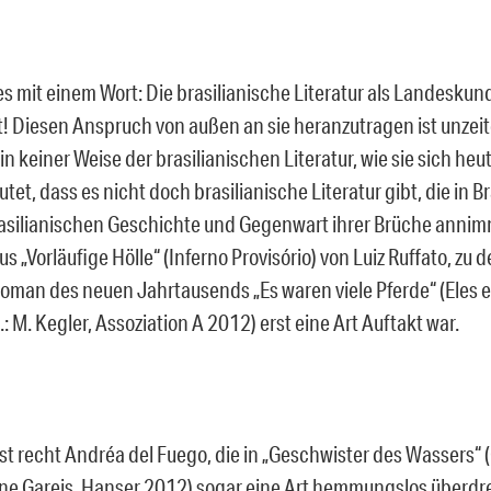
es mit einem Wort: Die brasilianische Literatur als Landeskun
! Diesen Anspruch von außen an sie heranzutragen ist unze
in keiner Weise der brasilianischen Literatur, wie sie sich heu
tet, dass es nicht doch brasilianische Literatur gibt, die in Bra
rasilianischen Geschichte und Gegenwart ihrer Brüche annimm
 „Vorläufige Hölle“ (Inferno Provisório) von Luiz Ruffato, zu 
oman des neuen Jahrtausends „Es waren viele Pferde“ (Eles 
.: M. Kegler, Assoziation A 2012) erst eine Art Auftakt war.
rst recht Andréa del Fuego, die in „Geschwister des Wassers“ 
nne Gareis, Hanser 2012) sogar eine Art hemmungslos überd