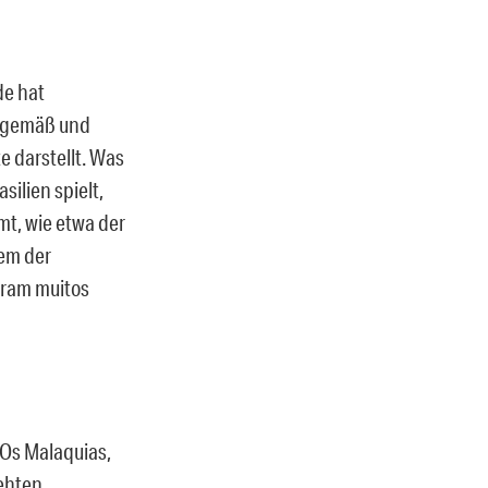
de hat
itgemäß und
te darstellt. Was
silien spielt,
t, wie etwa der
dem der
eram muitos
(Os Malaquias,
rehten