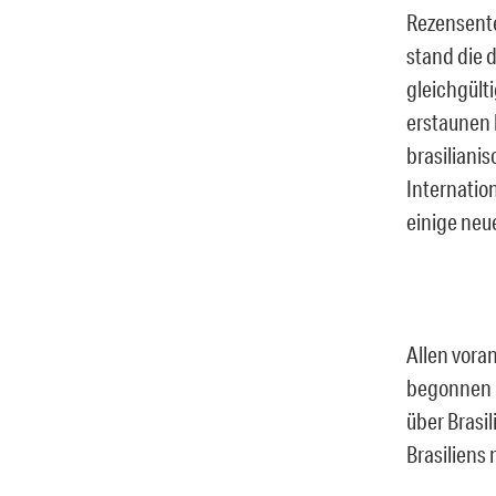
Rezensente
stand die 
gleichgült
erstaunen l
brasiliani
Internation
einige neu
Allen vora
begonnen h
über Brasil
Brasiliens