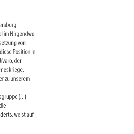
tersburg
sel im Nirgendwo
setzung von
diese Position in
ívaro, der
mmeskriege,
er zu unserem
ksgruppe (…)
die
erts, weist auf