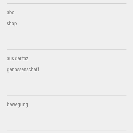
abo
shop
aus der taz
genossenschaft
bewegung