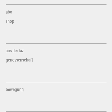
abo
shop
aus der taz
genossenschaft
bewegung