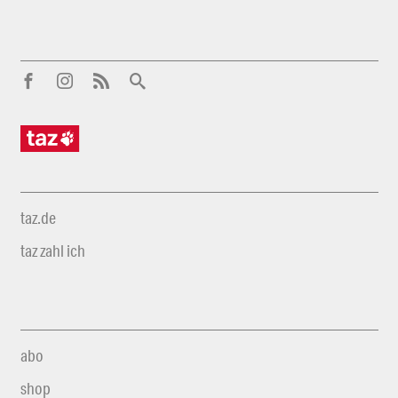
taz.de
taz zahl ich
abo
shop