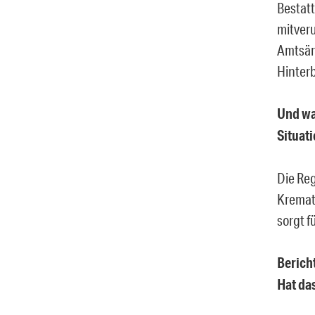
Bestat
mitveru
Amtsärz
Hinterb
Und wa
Situat
Die Reg
Kremato
sorgt f
Berich
Hat da