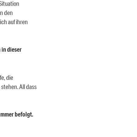
ituation
on den
ich auf ihren
in dieser
e, die
stehen. All dass
immer befolgt.