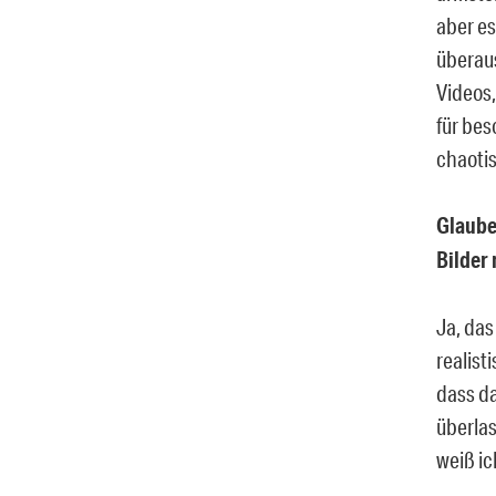
aber es
überaus
Videos,
für bes
chaotis
Glauben
Bilder
Ja, das
realist
dass da
überlas
weiß ic