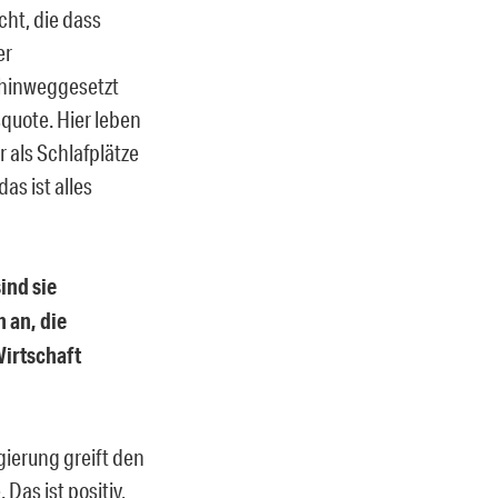
cht, die dass
er
hinweggesetzt
quote. Hier leben
 als Schlafplätze
as ist alles
ind sie
 an, die
Wirtschaft
gierung greift den
Das ist positiv,