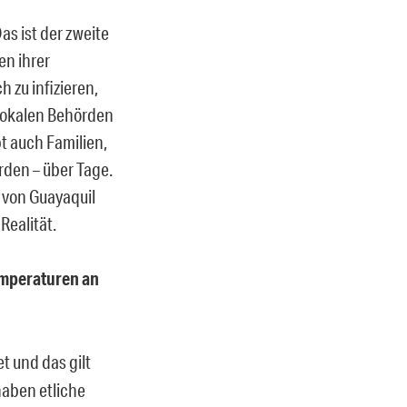
as ist der zweite
en ihrer
 zu infizieren,
 lokalen Behörden
t auch Familien,
rden – über Tage.
m von Guayaquil
Realität.
Temperaturen an
t und das gilt
haben etliche