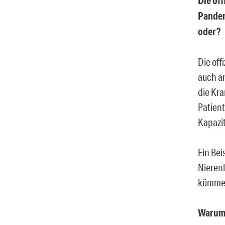
Die off
Pandem
oder?
Die off
auch a
die Kra
Patient
Kapazi
Ein Bei
Nierenl
kümmern
Warum