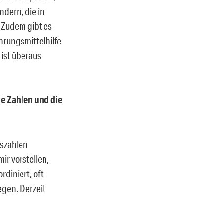
ndern, die in
 Zudem gibt es
hrungsmittelhilfe
 ist überaus
ie Zahlen und die
deszahlen
mir vorstellen,
diniert, oft
egen. Derzeit