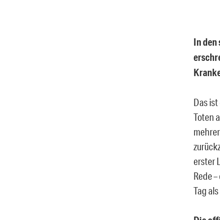
In den
erschr
Kranke
Das ist
Toten a
mehrere
zurückz
erster 
Rede – 
Tag als