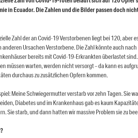
izielle Zahl von Covid-19-Toten beläuft sich auf 120 Opfer 
ie in Ecuador. Die Zahlen und die Bilder passen doch nic
izielle Zahl der an Covid-19 Verstorbenen liegt bei 120, aber es
n anderen Ursachen Verstorbene. Die Zahl könnte auch nach 
nkenhäuser bereits mit Covid-19-Erkrankten überlastet sind
en müssen warten, werden nicht versorgt – da kann es aufgr
täten durchaus zu zusätzlichen Opfern kommen.
spiel: Meine Schwiegermutter verstarb vor zehn Tagen. Sie war
eiden, Diabetes und im Krankenhaus gab es kaum Kapazitäten
. Sie starb, und dann hatten wir massive Problem sie zu bee
?