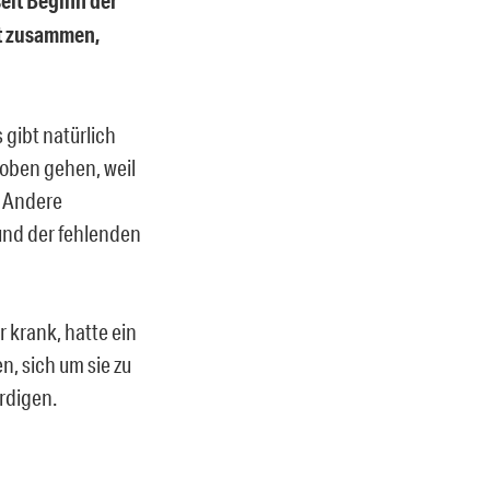
seit Beginn der
ht zusammen,
 gibt natürlich
oben gehen, weil
. Andere
und der fehlenden
 krank, hatte ein
, sich um sie zu
rdigen.