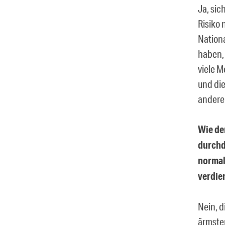
Ja, sic
Risiko 
Nation
haben, 
viele M
und die
andere 
Wie de
durchd
normal
verdie
Nein, d
ärmsten