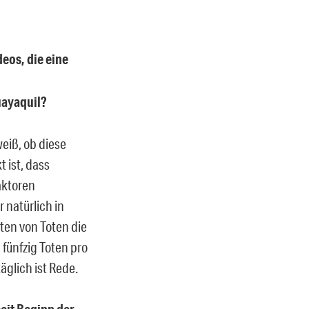
eos, die eine
uayaquil?
weiß, ob diese
 ist, dass
aktoren
 natürlich in
rten von Toten die
 fünfzig Toten pro
äglich ist Rede.