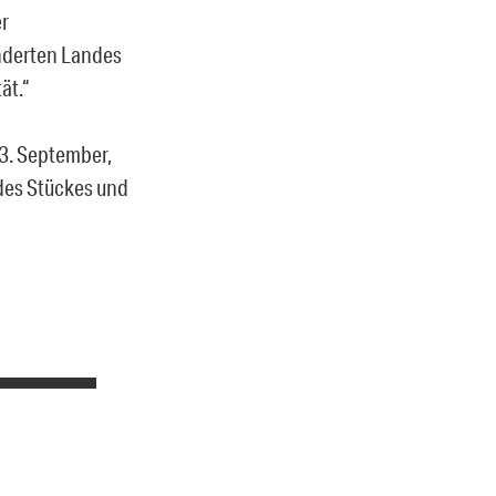
er
nderten Landes
ät.“
23. September,
 des Stückes und