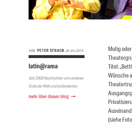
Mutig oder
PETER STRACK
VON
20.04.2015
Theatergru
latin@rama
Titel: „Bet
Wünsche au
Seit 2008 Nachrichten vom anderen
Theatertr
Ende der Welt und anderswoher.
Ausgangspu
mehr über diesen blog
Privatisie
Auseinande
(siehe Foto