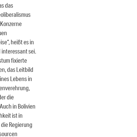
as das
oliberalismus
e Konzerne
uen
se“, heißt es in
interessant sei.
tum fixierte
en, das Leitbild
eines Lebens in
denverehrung,
der die
Auch in Bolivien
eit ist in
s die Regierung
ssourcen