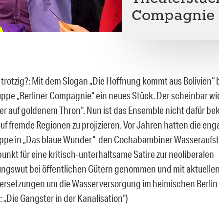
Compagnie
 trotzig?: Mit dem Slogan „Die Hoffnung kommt aus Bolivien“ 
ppe „Berliner Compagnie“ ein neues Stück. Der scheinbar w
tler auf goldenem Thron“. Nun ist das Ensemble nicht dafür be
f fremde Regionen zu projizieren. Vor Jahren hatten die eng
uppe in „Das blaue Wunder“ den Cochabambiner Wasseraufs
nkt für eine kritisch-unterhaltsame Satire zur neoliberalen
rungswut bei öffentlichen Gütern genommen und mit aktuelle
rsetzungen um die Wasserversorgung im heimischen Berlin 
: „Die Gangster in der Kanalisation“)