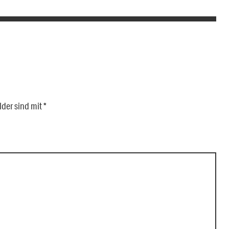
lder sind mit
*