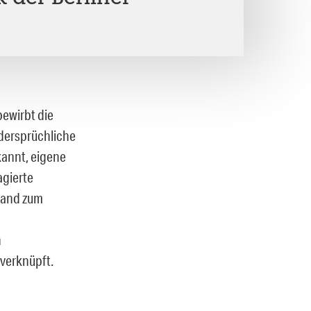
bewirbt die
idersprüchliche
kannt, eigene
agierte
tand zum
n
verknüpft.