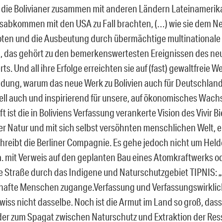
 die Bolivianer zusammen mit anderen Ländern Lateinamerik
sabkommen mit den USA zu Fall brachten, (…) wie sie dem Ne
boten und die Ausbeutung durch übermächtige multinational
 das gehört zu den bemerkenswertesten Ereignissen des ne
s. Und all ihre Erfolge erreichten sie auf (fast) gewaltfreie Wei
dung, warum das neue Werk zu Bolivien auch für Deutschland 
ll auch und inspirierend für unsere, auf ökonomisches Wachs
t ist die in Boliviens Verfassung verankerte Vision des Vivir Bi
der Natur und mit sich selbst versöhnten menschlichen Welt, 
chreibt die Berliner Compagnie. Es gehe jedoch nicht um Hel
.a. mit Verweis auf den geplanten Bau eines Atomkraftwerks o
e Straße durch das Indigene und Naturschutzgebiet TIPNIS: „
rhafte Menschen zugange.Verfassung und Verfassungswirklichk
ewiss nicht dasselbe. Noch ist die Armut im Land so groß, das
er zum Spagat zwischen Naturschutz und Extraktion der Re