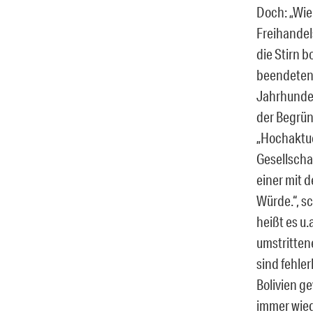
Doch: „Wie
Freihandel
die Stirn 
beendeten,
Jahrhundert
der Begrün
„Hochaktue
Gesellschaf
einer mit 
Würde.“, s
heißt es u
umstritten
sind fehle
Bolivien g
immer wied