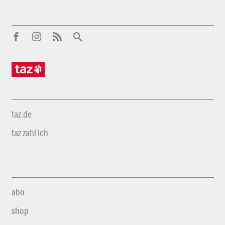
taz.de
taz zahl ich
abo
shop