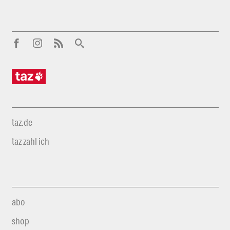
taz.de
taz zahl ich
abo
shop