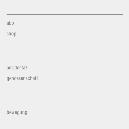
abo
shop
aus der taz
genossenschaft
bewegung