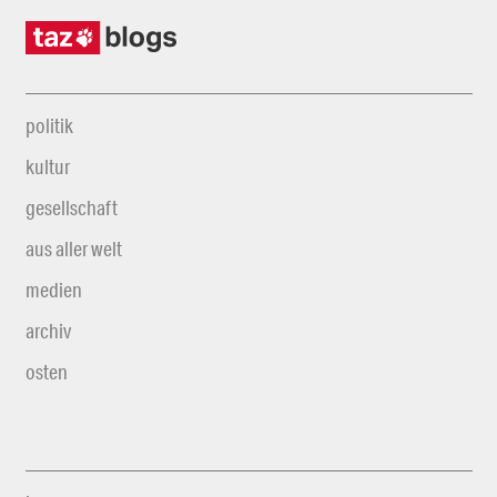
politik
kultur
gesellschaft
aus aller welt
medien
archiv
osten