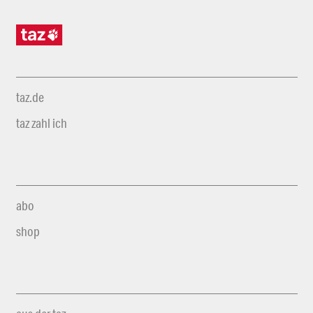
taz.de
taz zahl ich
abo
shop