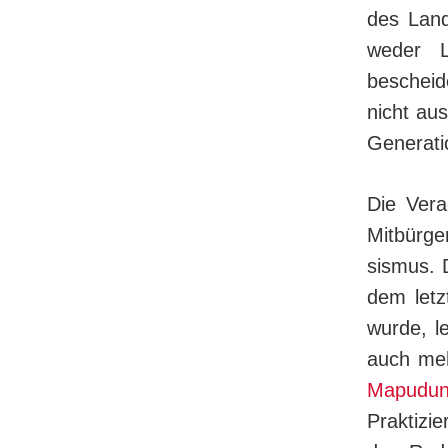
des Land
weder L
bescheid
nicht aus
Generati
Die Vera
Mit­bür­
sis­mus. 
dem letz
wurde, le
auch meh
Mapudu
Praktizi