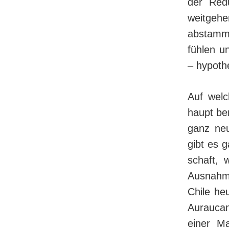
der Redu
weitgehe
abstamm
fühlen u
– hypothe
Auf welc
haupt be
ganz neu
gibt es g
schaft, 
Ausnahme
Chile he
Auraucan
einer Ma