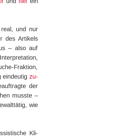
er
hier
und
ein
 real, und nur
 des Artikels
bus – also auf
Interpretation,
uche-Fraktion,
g eindeutig
zu­
auftragte der
iehen musste –
walttätig, wie
sistische Kli­