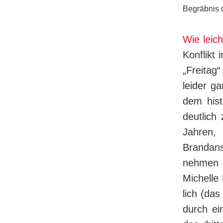
Begräbnis 
Wie leic
Konflikt 
„Freitag
leider ga
dem hist
deutlich
Jahren
Brandans
nehmen o
Michelle 
lich (das
durch ei