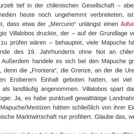
rzelt tief in der chilenischen Gesellschaft – ab
medien heute noch ungehemmt verbreiteten, ist n
Aufsa
 ist, dass etwa der „Mercurio“ unlängst einen
io Villalobos druckte, der – auf der Grundlage von
 zu prüfen wären – behauptet, viele Mapuche hä
nde des 19. Jahrhunderts ohne Not an chileni
. Außerdem handele es sich bei den Mapuche gr
, denn die „Frontera“, die Grenze, an der die U
en Eroberern Einhalt geboten hatten, sei viel 
als land­läu­fig angenommen. Villalobos spart d
logie: Ja, es habe punktuell gewalttätige Landn
Ma­pu­che/Mestizen hätten schließlich von ihrer Ei
­ni­sche Marktwirtschaft nur profitiert. Glaube das, we