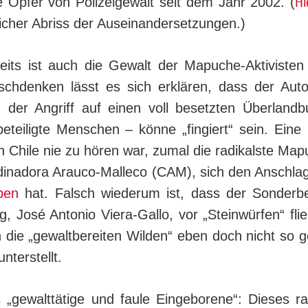
Hi
te Opfer von Polizeigewalt seit dem Jahr 2002. (
cher Abriss der Aus­ein­an­der­setzungen.)
eits ist auch die Gewalt der Mapuche-Aktivisten
chdenken lässt es sich erklären, dass der Autor
, der Angriff auf einen voll besetzten Überland
beteiligte Menschen – könne „fingiert“ sein. Eine 
n Chile nie zu hören war, zumal die radikalste Map
dinadora Arauco-Malleco (CAM), sich den Anschla
ben
hat. Falsch wiederum ist, dass der Sonderbe
ng, José Antonio Viera-Gallo, vor „Steinwürfen“ fl
 die „gewaltbereiten Wilden“ eben doch nicht so ge
unterstellt.
 „gewalttätige und faule Eingeborene“: Dieses ras