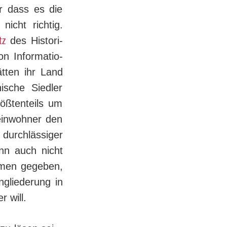
er dass es die
icht richtig.
tz
des His­to­ri­
 In­for­ma­tio­
tten ihr Land
sche Siedler
ößtenteils um
reinwohner den
durchlässiger
ann auch nicht
ahmen gegeben,
ngliederung in
r will.