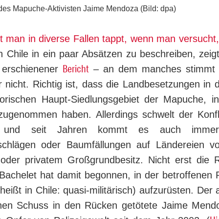
des Mapuche-Aktivisten Jaime Mendoza (Bild: dpa)
ht man
in diverse Fallen tappt, wenn man versucht
in Chile in ein paar Absätzen zu beschreiben, zeig
Bericht
“ erschienener
– an dem manches stimmt 
r nicht. Richtig ist, dass die Landbesetzungen in 
orischen Haupt-Siedlungsgebiet der Mapuche, i
 zugenommen haben. Allerdings schwelt der Konfl
, und seit Jahren kommt es auch imme
chlägen oder Baumfällungen auf Ländereien von 
der privatem Großgrundbesitz. Nicht erst die 
Bachelet hat damit begonnen, in der betroffenen Re
 heißt in Chile: quasi-militärisch) aufzurüsten. Der
nen Schuss in den Rücken getötete Jaime Mendoza