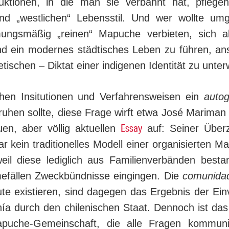
ktionen, in die man sie verbannt hat, pflege
nd „westlichen“ Lebensstil. Und wer wollte um
ungsmäßig „reinen“ Mapuche verbieten, sich a
nd ein modernes städtisches Leben zu führen, an
tischen – Diktat einer indigenen Identität zu unte
hen Insitutionen und Verfahrensweisen ein
auto
ruhen sollte, diese Frage wirft etwa José Mariman 
Essay
en, aber völlig aktuellen
auf: Seiner Über
ar kein traditionelles Modell einer organisierten M
weil diese lediglich aus Familienverbänden besta
fällen Zweckbündnisse eingingen. Die
comunida
ute existieren, sind dagegen das Ergebnis der Ein
ía durch den chilenischen Staat. Dennoch ist das i
puche-Gemeinschaft, die alle Fragen kommunit