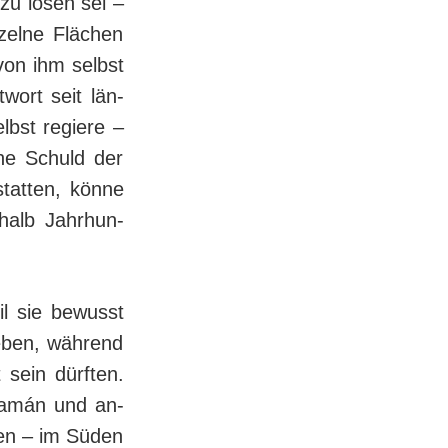
zu lösen sei –
zelne Flächen
von ihm selbst
wort seit län­
lbst regiere –
che Schuld der
statten, könne
halb Jahr­hun­
il sie bewusst
leben, während
 sein dürften.
lcamán und an­
den – im Süden