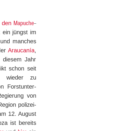
Ma­pu­che
–
, den
t ein jüngst im
und man­ches
der
Arau­canía
,
n diesem Jahr
ikt schon seit
r wieder zu
Forst­un­ter­
Regierung von
gion po­li­zei­
 am 12. Au­gust
 ist be­reits