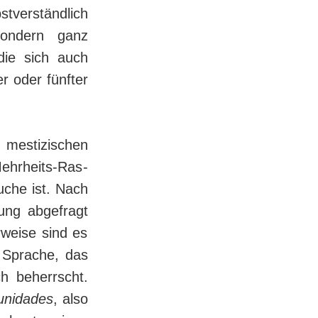
ver­ständ­lich
sondern ganz
die sich auch
r oder fünfter
 mestizischen
Mehrheits-Ras­
uche ist. Nach
ng ab­ge­fragt
wei­se sind es
 Sprache, das
 beherrscht.
unidades
, also