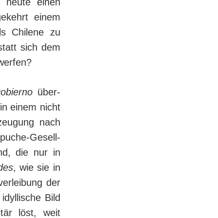
n heute einen
gekehrt einem
ls Chilene zu
statt sich dem
rwerfen?
gobierno
über­
in einem nicht
zeugung nach
apuche-Ge­sell­
nd, die nur in
des
, wie sie in
verleibung der
dyllische Bild
är löst, weit