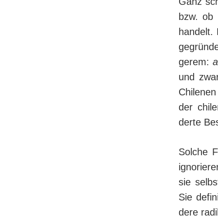
Ganz schw
bzw. ob 
han­delt
gegründe
ge­rem:
a
und zwar
Chi­le­n
der chil
der­te Be
Solche F
ignorier
sie selb
Sie defi
de­re ra