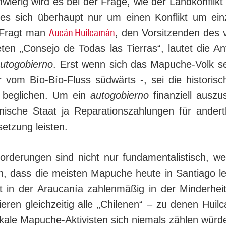
ierig wird es bei der Frage, wie der Landkonflikt 
es sich überhaupt nur um einen Konflikt um ein
Aucán Huilcamán
. Fragt man
, den Vorsitzenden des 
ten „Consejo de Todas las Tierras“, lautet die Ant
utogobierno
. Erst wenn sich das Mapuche-Volk se
 vom Bío-Bío-Fluss südwärts -, sei die historis
en beglichen. Um ein
autogobierno
finanziell auszu
enische Staat ja Reparationszahlungen für andert
setzung leisten.
orderungen sind nicht nur fundamentalistisch, we
en, dass die meisten Mapuche heute in Santiago 
st in der Araucanía zahlenmäßig in der Minderheit
nieren gleichzeitig alle „Chilenen“ – zu denen Hui
dikale Mapuche-Aktivisten sich niemals zählen wür