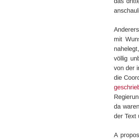
das drit
anschauli
Anderers
mit Wuns
nahelegt
völlig un
von der i
die Coor
ge­schrie
Re­gie­ru
da waren
der Text 
A propos