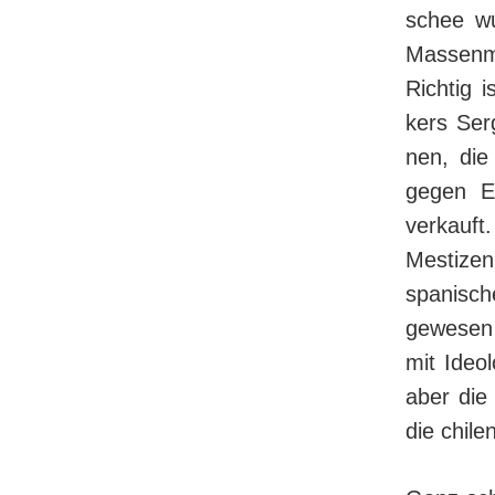
schee wu
Mas­sen­
Rich­tig
kers Serg
nen, die
gegen E
verkauft
Mestizen
spanisch
gewesen 
mit Ideo
aber die 
die chi­le