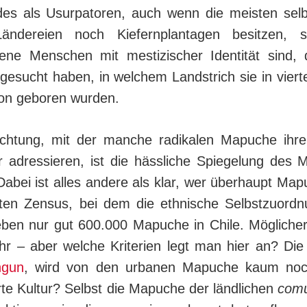
es als Usurpatoren, auch wenn die meisten selbst­
ändereien noch Kiefernplantagen besitzen, 
ene Menschen mit mestizischer Identität sind, 
gesucht haben, in welchem Landstrich sie in vierte
on geboren wurden.
chtung, mit der manche radikalen Mapuche ihre
ger adressieren, ist die hässliche Spiegelung des 
Dabei ist alles andere als klar, wer überhaupt Map
ten Zensus, bei dem die ethnische Selbstzuordnu
ben nur gut 600.000 Mapuche in Chile. Mög­li­cher­
r – aber welche Kriterien legt man hier an? Die
ngun
, wird von den urbanen Mapuche kaum noch
erte Kultur? Selbst die Mapuche der ländlichen
com