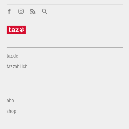
taz.de
taz zahl ich
abo
shop