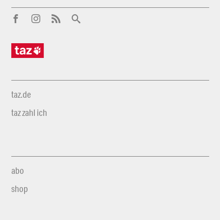
taz.de
taz zahl ich
abo
shop