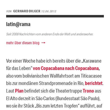
GERHARD DILGER
VON
12.06.2012
latin@rama
Seit 2008 Nachrichten vom anderen Ende der Welt und anderswoher.
mehr über diesen blog
Vor einer Woche habe ich bereits über die „Karawane
für das Leben“
von Copacabana nach Copacabana
,
also vom bolivianischen Wallfahrtsort am Titicacasee
bis zur mondänen Strandpromenade in Rio,
berichtet
.
Laut
Plan
befindet sich die Theatertruppe
Trono
aus
El Alto derzeit in São Carlos (Bundesstaat São Paulo),
wo sie ihr Stück „Bis zum letzten Tropfen“ aufführt, auf