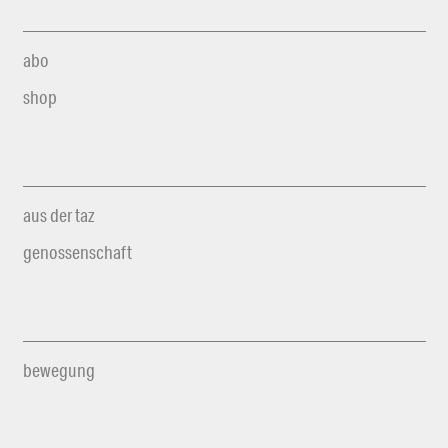
abo
shop
aus der taz
genossenschaft
bewegung