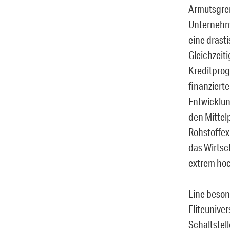
Armutsgren
Unternehme
eine drast
Gleichzeit
Kreditprog
finanziert
Entwicklun
den Mittel
Rohstoffex
das Wirtsc
extrem hoc
Eine beson
Eliteunive
Schaltstel