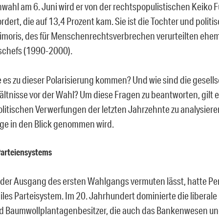
hwahl am 6. Juni wird er von der rechtspopulistischen Keiko F
dert, die auf 13,4 Prozent kam. Sie ist die Tochter und politi
jimoris, des für Menschenrechtsverbrechen verurteilten ehe
schefs (1990-2000).
 es zu dieser Polarisierung kommen? Und wie sind die gesell
ältnisse vor der Wahl? Um diese Fragen zu beantworten, gilt e
olitischen Verwerfungen der letzten Jahrzehnte zu analysiere
age in den Blick genommen wird.
 Parteiensystems
 der Ausgang des ersten Wahlgangs vermuten lässt, hatte Per
biles Parteisystem. Im 20. Jahrhundert dominierte die liberale
d Baumwollplantagenbesitzer, die auch das Bankenwesen un