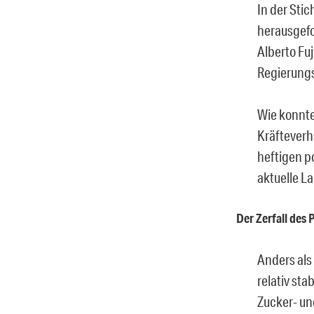
In der Stic
herausgefor
Alberto Fu
Regierung
Wie konnte
Kräfteverh
heftigen p
aktuelle L
Der Zerfall des
Anders als
relativ sta
Zucker- un