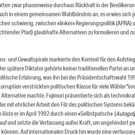
atten zwar phasenweise durchaus Rückhalt in der Bevölkerun
auch in einem gemeinsamen Wahlbündnis an, es erwies sich j
hen schwierig, zwischen «linker» Regierungspolitik (APRA) 
uchtender Pfad) glaubhafte Alternativen zu formulieren und zu
ons- und Gewaltspirale markierte den Kontext für den Aufstie
Der spätere Diktator gehörte keiner traditionellen Partei an u
politische Erfahrung, was ihn bei der Präsidentschaftswahl 1
 Korruption verstrickten politischen Klasse für viele Wähler*in
 Alternative machte. Fujimori präsentierte sich als technokra
der mit ehrlicher Arbeit den Filz des politischen Systems bek
h löste er im April 1992 durch einen «Selbstputsch» (
Autogol
auf und setzte die Verfassung außer Kraft, um ungehindert p
u können. Auf internationalen Druck hin wurde eine verfass