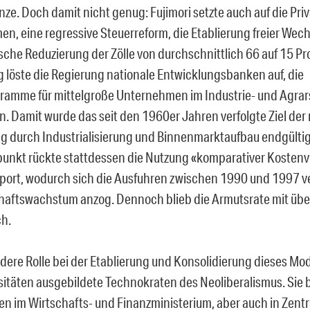
ze. Doch damit nicht genug: Fujimori setzte auch auf die Priv
n, eine regressive Steuerreform, die Etablierung freier Wec
ische Reduzierung der Zölle von durchschnittlich 66 auf 15 Pr
ig löste die Regierung nationale Entwicklungsbanken auf, die
ramme für mittelgroße Unternehmen im Industrie- und Agrar
en. Damit wurde das seit den 1960er Jahren verfolgte Ziel der
g durch Industrialisierung und Binnenmarktaufbau endgülti
punkt rückte stattdessen die Nutzung «komparativer Kostenvo
port, wodurch sich die Ausfuhren zwischen 1990 und 1997 
haftswachstum anzog. Dennoch blieb die Armutsrate mit übe
h.
dere Rolle bei der Etablierung und Konsolidierung dieses Mod
rsitäten ausgebildete Technokraten des Neoliberalismus. Sie 
len im Wirtschafts- und Finanzministerium, aber auch in Zent