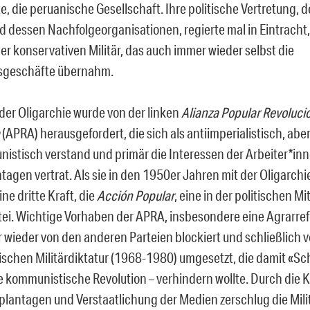
te, die peruanische Gesellschaft. Ihre politische Vertretung, 
 dessen Nachfolgeorganisationen, regierte mal in Eintracht,
er konservativen Militär, das auch immer wieder selbst die
sgeschäfte übernahm.
der Oligarchie wurde von der linken
Alianza Popular Revoluci
(APRA) herausgefordert, die sich als antiimperialistisch, aber
istisch verstand und primär die Interessen der Arbeiter*inn
agen vertrat. Als sie in den 1950er Jahren mit der Oligarchie
ne dritte Kraft, die
Acción Popular
, eine in der politischen M
ei. Wichtige Vorhaben der APRA, insbesondere eine Agrarre
 wieder von den anderen Parteien blockiert und schließlich vo
tischen Militärdiktatur (1968-1980) umgesetzt, die damit «S
ne kommunistische Revolution – verhindern wollte. Durch die K
plantagen und Verstaatlichung der Medien zerschlug die Mili