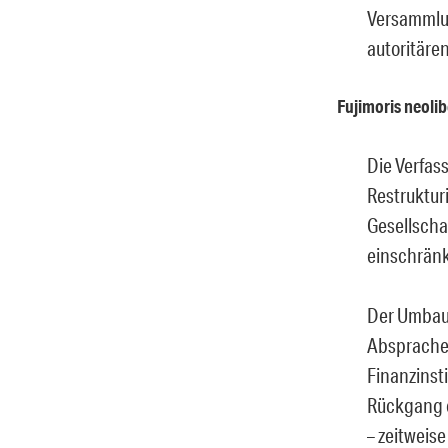
Versammlun
autoritären
Fujimoris neoli
Die Verfas
Restruktur
Gesellscha
einschränk
Der Umbau 
Absprache
Finanzinst
Rückgang d
– zeitweise