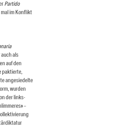
der
Partido
 mal im Konflikt
onaria
 auch als
en auf den
 paktierte,
itte angesiedelte
form, wurden
n der links-
chlimmeres» –
ollektivierung
tärdiktatur