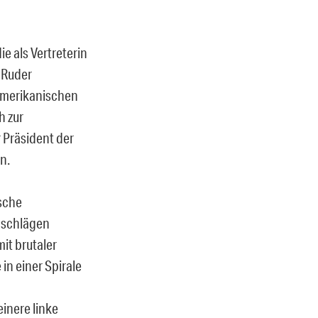
ie als Vertreterin
 Ruder
namerikanischen
h zur
r Präsident der
n.
ische
anschlägen
it brutaler
n einer Spirale
inere linke