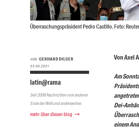
Überraschungspräsident Pedro Castillo. Foto: Reute
Von Axel A
GERHARD DILGER
VON
02.06.2021
Am Sonntag
latin@rama
Präsidents
angetreten
Seit 2008 Nachrichten vom anderen
Ende der Welt und anderswoher.
Dei-Anhän
mehr über diesen blog
Überrasch
einem Ande