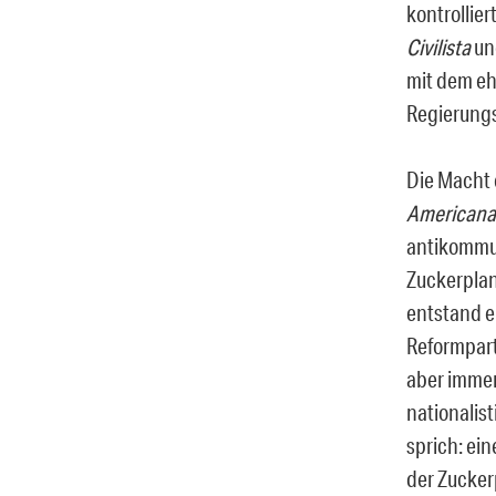
kontrollier
Civilista
und
mit dem eh
Regierung
Die Macht 
Americana
antikommun
Zuckerplant
entstand ei
Reformpart
aber immer
nationalis
sprich: ei
der Zucker