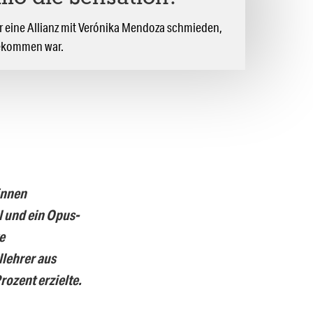
er eine Allianz mit Verónika Mendoza schmieden,
gekommen war.
innen
l und ein Opus-
e
lehrer aus
rozent erzielte.