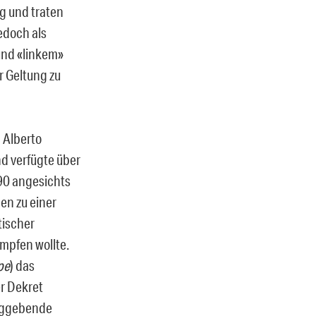
g und traten
edoch als
und «linkem»
r Geltung zu
g Alberto
nd verfügte über
990 angesichts
nen zu einer
tischer
ämpfen wollte.
pe
) das
er Dekret
unggebende