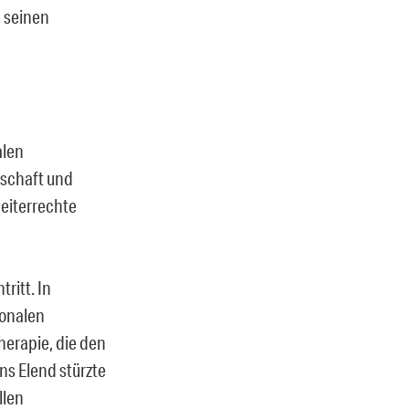
d seinen
alen
tschaft und
eiterrechte
ritt. In
onalen
herapie, die den
ns Elend stürzte
llen