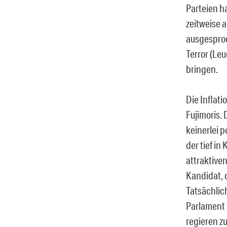
Parteien h
zeitweise 
ausgesproc
Terror (Le
bringen.
Die Inflati
Fujimoris. 
keinerlei 
der tief in
attraktiven
Kandidat, 
Tatsächlic
Parlament 
regieren z