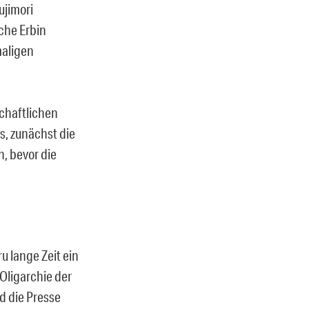
ujimori
sche Erbin
maligen
schaftlichen
s, zunächst die
n, bevor die
u lange Zeit ein
 Oligarchie der
d die Presse