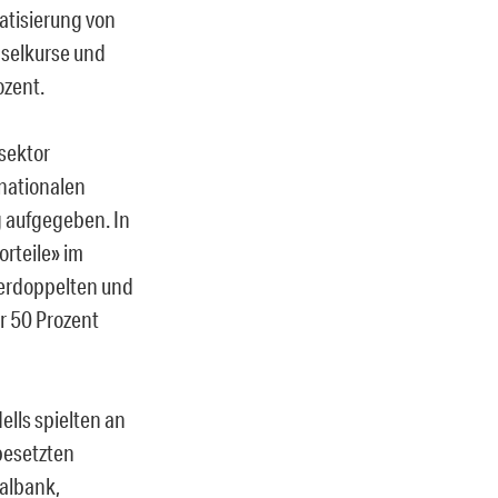
atisierung von
hselkurse und
ozent.
sektor
 nationalen
g aufgegeben. In
rteile» im
verdoppelten und
r 50 Prozent
ells spielten an
besetzten
ralbank,