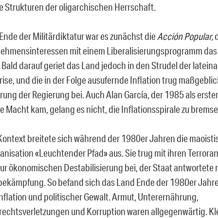
ie Strukturen der oligarchischen Herrschaft.
nde der Militärdiktatur war es zunächst die
Acción Popular,
d
ehmensinteressen mit einem Liberalisierungsprogramm das
Bald darauf geriet das Land jedoch in den Strudel der latei
ise, und die in der Folge ausufernde Inflation trug maßgeblic
rung der Regierung bei. Auch Alan García, der 1985 als erste
e Macht kam, gelang es nicht, die Inflationsspirale zu bremse
Kontext breitete sich während der 1980er Jahren die maoist
ganisation «Leuchtender Pfad» aus. Sie trug mit ihren Terror
zur ökonomischen Destabilisierung bei, der Staat antwortete m
ekämpfung. So befand sich das Land Ende der 1980er Jahre i
nflation und politischer Gewalt. Armut, Unterernährung,
chtsverletzungen und Korruption waren allgegenwärtig. Kle