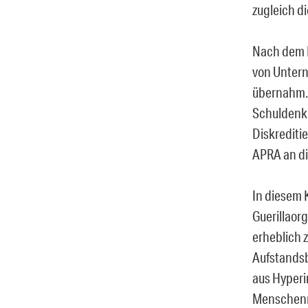
zugleich d
Nach dem E
von Untern
übernahm. 
Schuldenkr
Diskreditie
APRA an di
In diesem 
Guerillaor
erheblich 
Aufstandsb
aus Hyperi
Menschenre