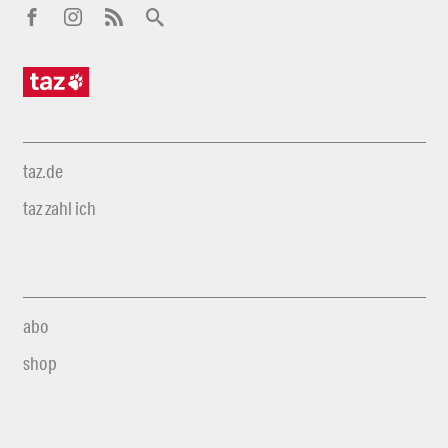
taz.de
taz zahl ich
abo
shop