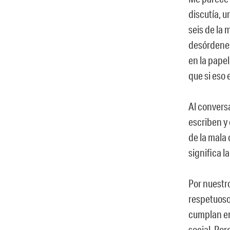
discutía, u
seis de la
desórdenes.
en la pape
que si eso 
Al conversa
escriben y
de la mala 
significa l
Por nuestr
respetuoso
cumplan en
social. Por