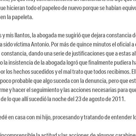
que hicieran todo el papeleo de nuevo porque se habían equivo
en la papeleta.
s y mis llantos, la abogada me sugirió que dejara constancia d
a sido víctima Antonio. Por más de quince minutos el oficial 
la constancia, dando una serie de justificaciones que a estas a
ro la insistencia de la abogada logró que finalmente pudiera 
r los hechos sucedidos y el mal trato que todos recibimos. El
s poco probable que algo suceda con la denuncia, pero que es
e y hacer el seguimiento y las acciones necesarias para qu
 de lo que allí sucedió la noche del 23 de agosto de 2011.
dé en casa con mi hijo, procesando y tratando de entender l
incomprensible la actitud y las acciones de algunos carabine