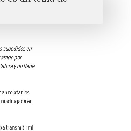
s sucedidos en
tratado por
latora y no tiene
an relatar los
la madrugada en
aba transmitir mi