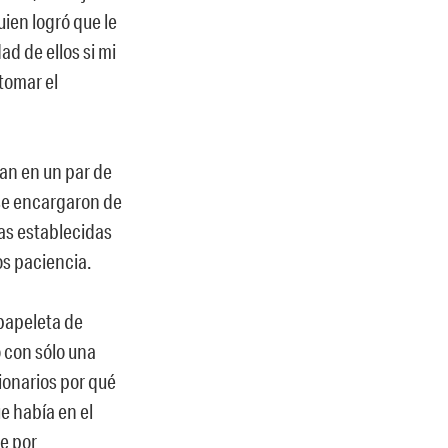
ien logró que le
ad de ellos si mi
 tomar el
ían en un par de
 se encargaron de
ras establecidas
os paciencia.
 papeleta de
o con sólo una
cionarios por qué
e había en el
e por