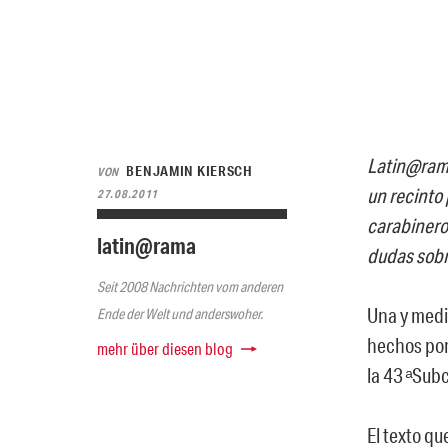
Latin@rama
BENJAMIN KIERSCH
VON
un recinto 
27.08.2011
carabineros
latin@rama
dudas sobr
Seit 2008 Nachrichten vom anderen
Una y medi
Ende der Welt und anderswoher.
hechos por
mehr über diesen blog
la 43 ͣ Sub
El texto qu