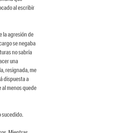
cado al escribir
e la agresión de
a cargo se negaba
lturas no sabría
hacer una
la, resignada, me
tá dispuesta a
e al menos quede
o sucedido.
ros. Mientras