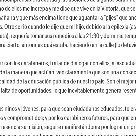
no de ellos me increpa y me dice que vive en la Victoria, que se
 mañana y que más encima tiene que aguantar a “pijes” que a
 Otro se rió cuando le dije que mi hijo, debido a la epilexia (as
leta), requería tomar sus remedios a las 21:30 y dormirse tem
era cierto, entonces qué estaba haciendo en la calle (lo detuvi
r con los carabineros, tratar de dialogar con ellos, al escucha
 de la manera que actúan, veo claramente que son una consec
calidad de la educación pública de nuestro país. Son el mejor r
a falta de oportunidades, lo que inevitablemente genera resen
os niños y jóvenes, para que sean ciudadanos educados, toler
s y comprometidos; y por los carabineros futuros, para que e
 esencia su misión, seguiré manifestándome por lograr un p
que creo que sí podemos crear un mejor país donde vivir, porq