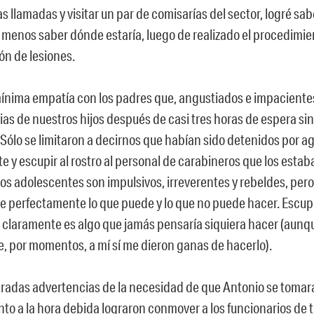
 llamadas y visitar un par de comisarías del sector, logré s
al menos saber dónde estaría, luego de realizado el procedimi
ón de lesiones.
mínima empatía con los padres que, angustiados e impaciente
ias de nuestros hijos después de casi tres horas de espera si
Sólo se limitaron a decirnos que habían sido detenidos por ag
 y escupir al rostro al personal de carabineros que los estab
los adolescentes son impulsivos, irreverentes y rebeldes, pero
be perfectamente lo que puede y lo que no puede hacer. Escupi
 claramente es algo que jamás pensaría siquiera hacer (aunq
, por momentos, a mí sí me dieron ganas de hacerlo).
teradas advertencias de la necesidad de que Antonio se tomar
o a la hora debida lograron conmover a los funcionarios de tu