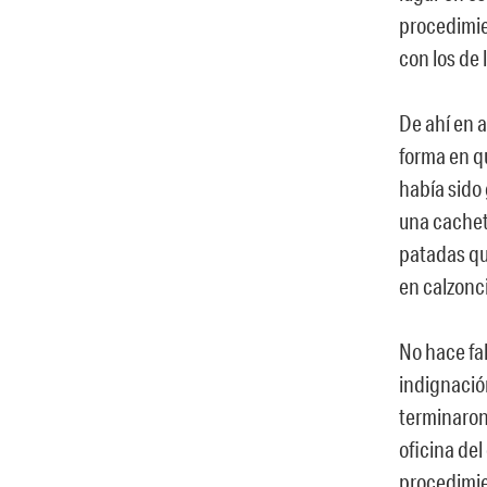
procedimie
con los de l
De ahí en 
forma en q
había sido 
una cacheta
patadas qu
en calzonci
No hace fa
indignació
terminaron
oficina del
procedimie