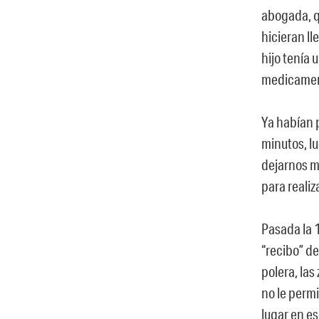
abogada, q
hicieran ll
hijo tenía 
medicament
Ya habían 
minutos, lu
dejarnos mu
para reali
Pasada la 1
“recibo” de
polera, las
no le perm
lugar en e