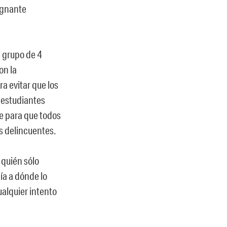
dignante
l grupo de 4
on la
a evitar que los
s estudiantes
te para que todos
s delincuentes.
] quién sólo
ía a dónde lo
alquier intento