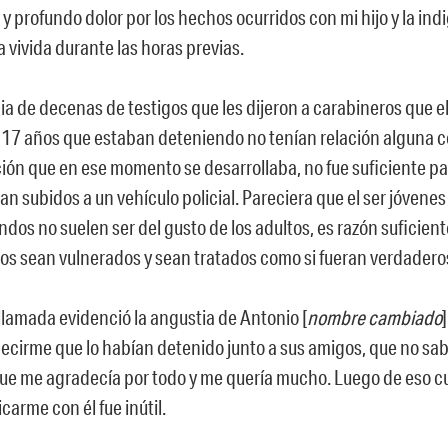
 y profundo dolor por los hechos ocurridos con mi hijo y la in
 vivida durante las horas previas.
ia de decenas de testigos que les dijeron a carabineros que e
 17 años que estaban deteniendo no tenían relación alguna c
ión que en ese momento se desarrollaba, no fue suficiente par
an subidos a un vehículo policial. Pareciera que el ser jóvene
dos no suelen ser del gusto de los adultos, es razón suficien
os sean vulnerados y sean tratados como si fueran verdadero
llamada evidenció la angustia de Antonio [
nombre cambiado
decirme que lo habían detenido junto a sus amigos, que no sab
que me agradecía por todo y me quería mucho. Luego de eso cu
arme con él fue inútil.