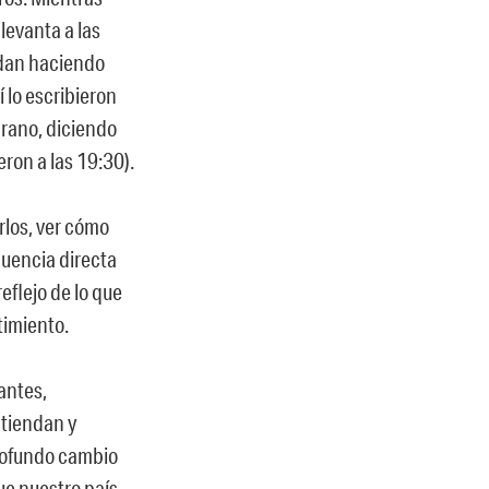
 levanta a las
ndan haciendo
í lo escribieron
prano, diciendo
eron a las 19:30).
rlos, ver cómo
uencia directa
eflejo de lo que
timiento.
antes,
ntiendan y
rofundo cambio
ue nuestro país