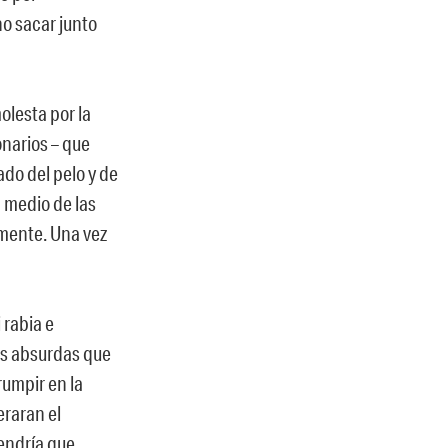
o sacar junto
olesta por la
onarios – que
ado del pelo y de
n medio de las
amente. Una vez
 rabia e
as absurdas que
rumpir en la
eraran el
endría que