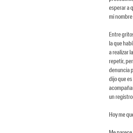
esperar a 
mi nombre 
Entre grito
la que habí
a realizar 
repetir, pe
denuncia po
dijo que e
acompañarm
un registro
Hoy me que
Me parece 