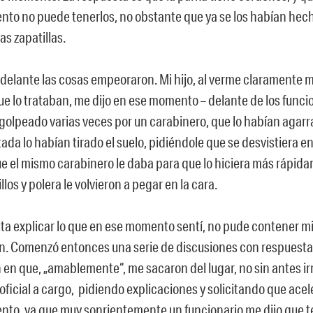
nto no puede tenerlos, no obstante que ya se los habían hech
as zapatillas.
adelante las cosas empeoraron. Mi hijo, al verme claramente m
ue lo trataban, me dijo en ese momento – delante de los funci
golpeado varias veces por un carabinero, que lo habían agarr
da lo habían tirado el suelo, pidiéndole que se desvistiera e
e el mismo carabinero le daba para que lo hiciera más rápid
llos y polera le volvieron a pegar en la cara.
lta explicar lo que en ese momento sentí, no pude contener mi
n. Comenzó entonces una serie de discusiones con respuest
 en que, „amablemente“, me sacaron del lugar, no sin antes ir
 oficial a cargo, pidiendo explicaciones y solicitando que acel
nto, ya que muy sonrientemente un funcionario me dijo que t