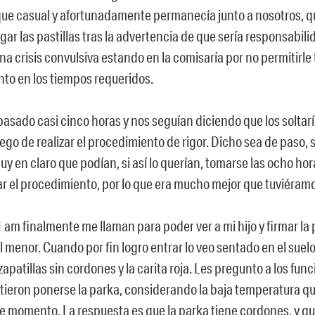
ue casual y afortunadamente permanecía junto a nosotros, qu
egar las pastillas tras la advertencia de que sería responsabilid
una crisis convulsiva estando en la comisaría por no permitirle
o en los tiempos requeridos.
pasado casi cinco horas y nos seguían diciendo que los soltar
ego de realizar el procedimiento de rigor. Dicho sea de paso,
y en claro que podían, si así lo querían, tomarse las ocho ho
zar el procedimiento, por lo que era mucho mejor que tuviéram
 am finalmente me llaman para poder ver a mi hijo y firmar la
l menor. Cuando por fin logro entrar lo veo sentado en el suel
 zapatillas sin cordones y la carita roja. Les pregunto a los fun
itieron ponerse la parka, considerando la baja temperatura qu
se momento. La respuesta es que la parka tiene cordones, y qu