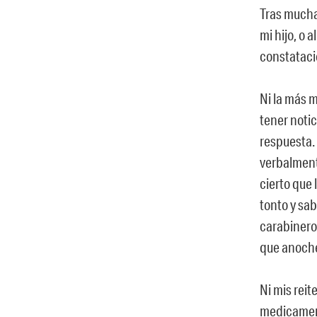
Tras muchas
mi hijo, o 
constataci
Ni la más 
tener notic
respuesta. 
verbalmente
cierto que 
tonto y sa
carabinero
que anoche
Ni mis rei
medicament