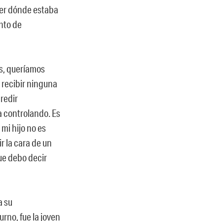
aber dónde estaba
ento de
s, queríamos
n recibir ninguna
redir
a controlando. Es
 mi hijo no es
r la cara de un
ue debo decir
a su
rno, fue la joven