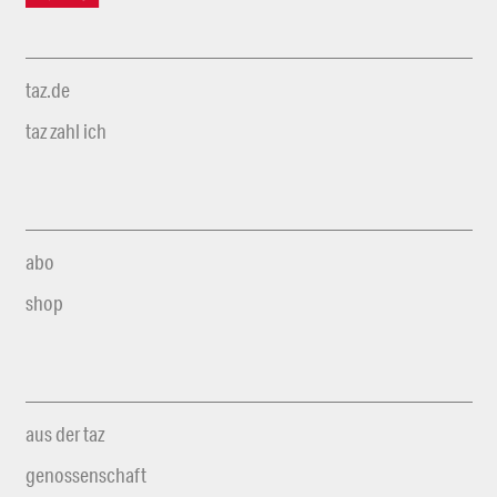
taz.de
taz zahl ich
abo
shop
aus der taz
genossenschaft