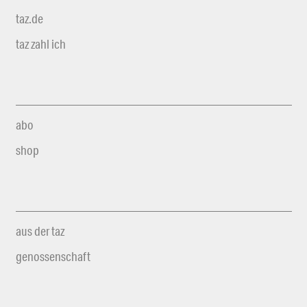
taz.de
taz zahl ich
abo
shop
aus der taz
genossenschaft