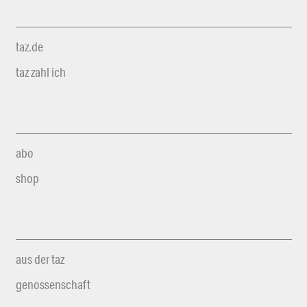
taz.de
taz zahl ich
abo
shop
aus der taz
genossenschaft