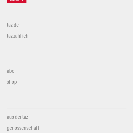
taz.de
taz zahl ich
abo
shop
aus der taz
genossenschaft