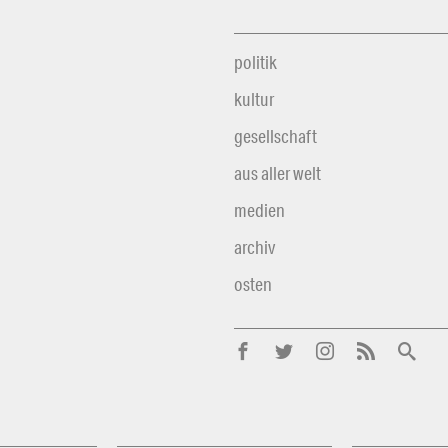
politik
kultur
gesellschaft
aus aller welt
medien
archiv
osten