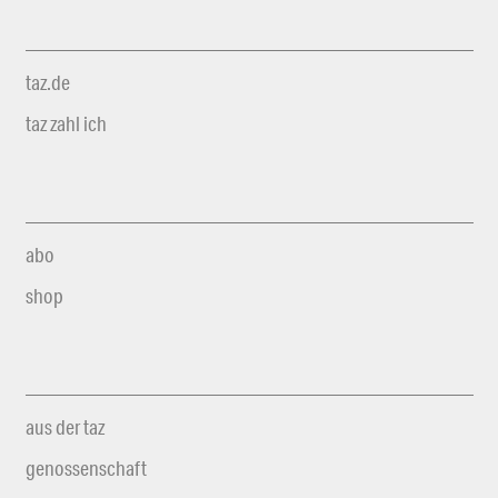
taz.de
taz zahl ich
abo
shop
aus der taz
genossenschaft