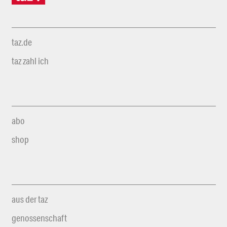
taz.de
taz zahl ich
abo
shop
aus der taz
genossenschaft