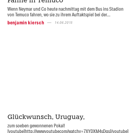
Fahne in Temuco
Wenn Neymar und Co heute nachmittag mit dem Bus ins Stadion
von Temuco fahren, wo sie zu ihrem Auftaktspiel bei der...
benjamin kiersch
14.06.2015
Glückwunsch, Uruguay,
zum soeben gewonnenen Pokal!
[youtube]http://wwwyoutubecom/watchv=7XYDXM4sDqs[/youtube]