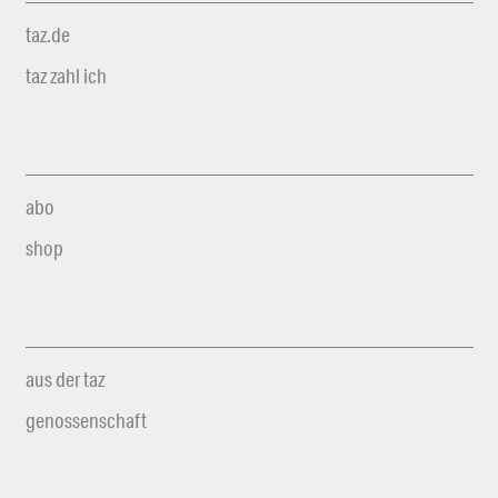
taz.de
taz zahl ich
abo
shop
aus der taz
genossenschaft