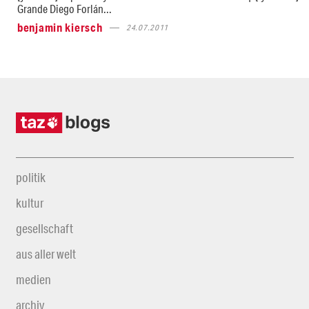
Grande Diego Forlán...
benjamin kiersch
24.07.2011
politik
kultur
gesellschaft
aus aller welt
medien
archiv