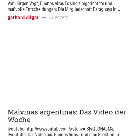
Von Jürgen Vogt, Buenos Aires Es sind zielgerichtete und
maßvolle Entscheidungen: Die Mitgliedschaft Paraguays in...
gerhard dilger
02.07.2012
Malvinas argentinas: Das Video der
Woche
[youtube]http://wwwyoutubecom/watchv=lSlyQp9NAoM&
[/youtube] Das Video aus Buenos Aires - und eine Reaktion in...