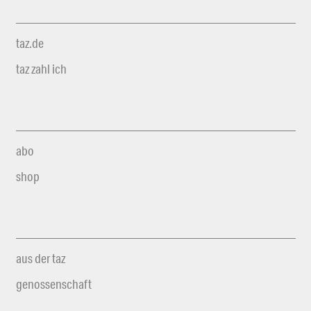
taz.de
taz zahl ich
abo
shop
aus der taz
genossenschaft