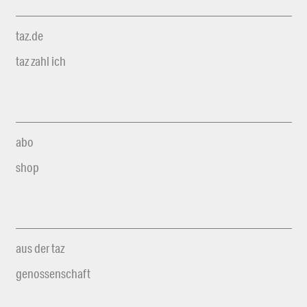
taz.de
taz zahl ich
abo
shop
aus der taz
genossenschaft