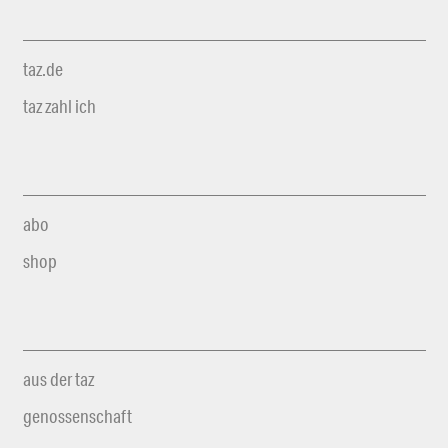
taz.de
taz zahl ich
abo
shop
aus der taz
genossenschaft