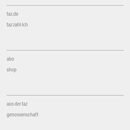
taz.de
taz zahl ich
abo
shop
aus der taz
genossenschaft