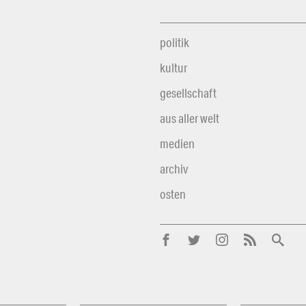
politik
kultur
gesellschaft
aus aller welt
medien
archiv
osten