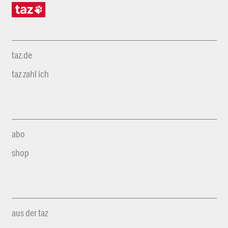
taz.de
taz zahl ich
abo
shop
aus der taz