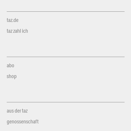
taz.de
taz zahl ich
abo
shop
aus der taz
genossenschaft