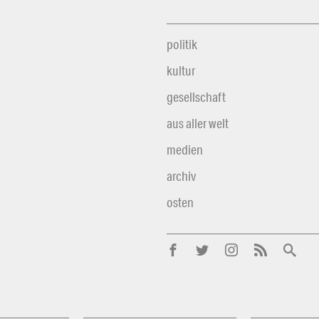
politik
kultur
gesellschaft
aus aller welt
medien
archiv
osten