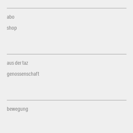
abo
shop
aus der taz
genossenschaft
bewegung