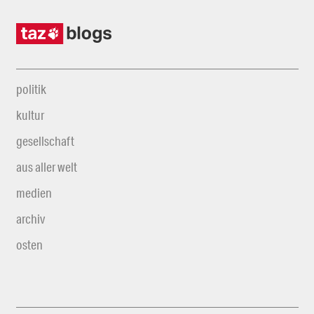
politik
kultur
gesellschaft
aus aller welt
medien
archiv
osten