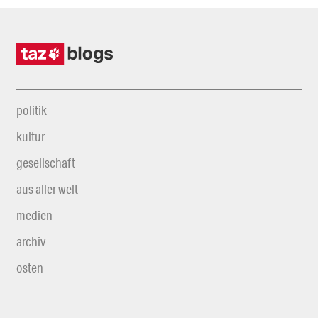
politik
kultur
gesellschaft
aus aller welt
medien
archiv
osten