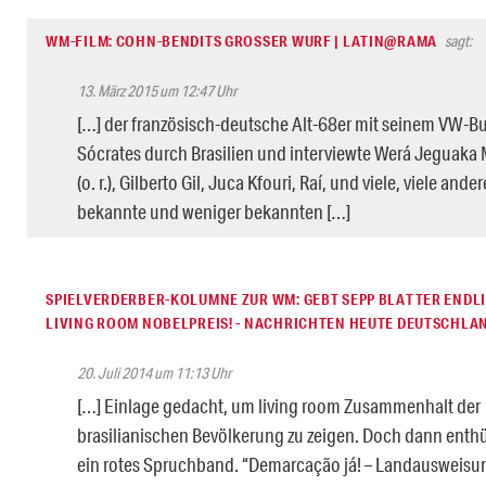
WM-FILM: COHN-BENDITS GROSSER WURF | LATIN@RAMA
sagt:
13. März 2015 um 12:47 Uhr
[…] der französisch-deutsche Alt-68er mit seinem VW-B
Sócrates durch Brasilien und interviewte Werá Jeguaka 
(o. r.), Gilberto Gil, Juca Kfouri, Raí, und viele, viele ander
bekannte und weniger bekannten […]
SPIELVERDERBER-KOLUMNE ZUR WM: GEBT SEPP BLATTER ENDL
LIVING ROOM NOBELPREIS! - NACHRICHTEN HEUTE DEUTSCHLA
20. Juli 2014 um 11:13 Uhr
[…] Einlage gedacht, um living room Zusammenhalt der
brasilianischen Bevölkerung zu zeigen. Doch dann enthül
ein rotes Spruchband. “Demarcação já! – Landausweisu