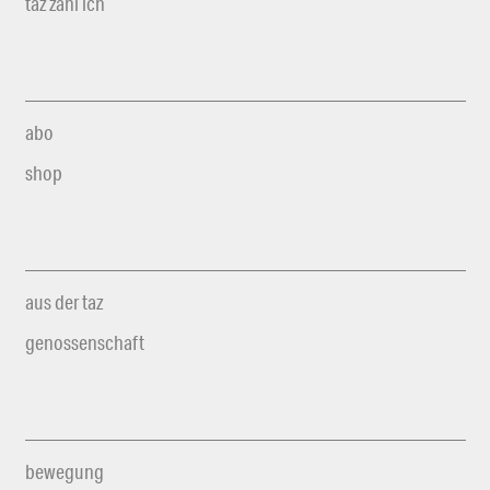
taz zahl ich
abo
shop
aus der taz
genossenschaft
bewegung