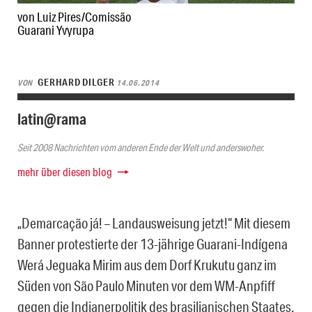
von Luiz Pires/Comissão
Guarani Yvyrupa
GERHARD DILGER
VON
14.06.2014
latin@rama
Seit 2008 Nachrichten vom anderen Ende der Welt und anderswoher.
mehr über diesen blog
„Demarcação já! – Landausweisung jetzt!“ Mit diesem
Banner protestierte der 13-jährige Guarani-Indígena
Werá Jeguaka Mirim aus dem Dorf Krukutu ganz im
Süden von São Paulo Minuten vor dem WM-Anpfiff
gegen die Indianerpolitik des brasilianischen Staates.