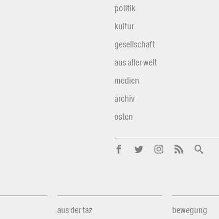
politik
kultur
gesellschaft
aus aller welt
medien
archiv
osten
aus der taz
bewegung