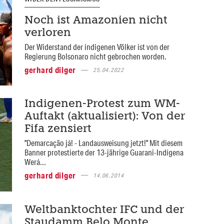
Noch ist Amazonien nicht
verloren
Der Widerstand der indigenen Völker ist von der
Regierung Bolsonaro nicht gebrochen worden.
gerhard dilger
25.04.2022
Indigenen-Protest zum WM-
Auftakt (aktualisiert): Von der
Fifa zensiert
"Demarcação já! - Landausweisung jetzt!" Mit diesem
Banner protestierte der 13-jährige Guarani-Indígena
Werá...
gerhard dilger
14.06.2014
Weltbanktochter IFC und der
Staudamm Belo Monte