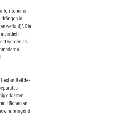
n Territoriums
zudrängen in
enzverlauf)*. Die
rmeintlich
ckt werden als
ochmoderne
d
 Bestandteil des
 separates
ig erklärten
ren Flächen an
t gewinnbringend