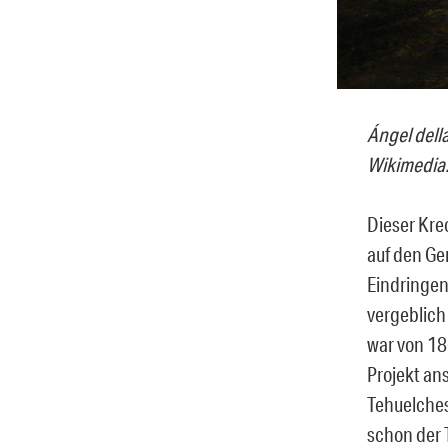
Ángel della
Wikimedia
Dieser Kre
auf den Ge
Eindringen
vergeblich
war von 18
Projekt an
Tehuelches
schon der T