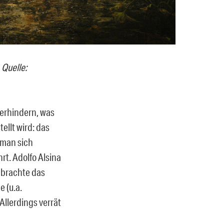
 Quelle:
verhindern, was
ellt wird: das
 man sich
rt. Adolfo Alsina
 brachte das
 (u.a.
llerdings verrät