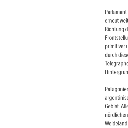
Parlament 
erneut wei
Richtung de
Frontstell
primitiver
durch dies
Telegraphe
Hintergrun
Patagonien
argentinis
Gebiet. Al
nördlichen
Weideland,