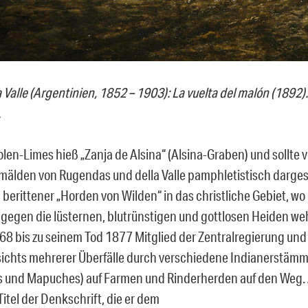
 Valle (Argentinien, 1852 – 1903): La vuelta del malón (1892).
.
olen-Limes hieß „Zanja de Alsina“ (Alsina-Graben) und sollte 
mälden von Rugendas und della Valle pamphletistisch dargest
 berittener „Horden von Wilden“ in das christliche Gebiet, wo
 gegen die lüsternen, blutrünstigen und gottlosen Heiden weh
68 bis zu seinem Tod 1877 Mitglied der Zentralregierung und
sichts mehrerer Überfälle durch verschiedene Indianerstämme
 und Mapuches) auf Farmen und Rinderherden auf den Weg. A
itel der Denkschrift, die er dem