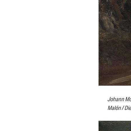
Johann Mor
Malón / Di