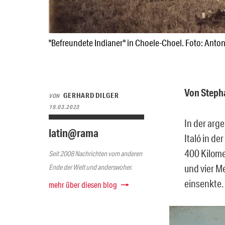
"Befreundete Indianer" in Choele-Choel. Foto: Anto
Von Steph
GERHARD DILGER
VON
19.03.2023
In der arg
latin@rama
Italó in de
400 Kilome
Seit 2008 Nachrichten vom anderen
und vier M
Ende der Welt und anderswoher.
einsenkte.
mehr über diesen blog