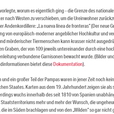
vorlegte, worum es eigentlich ging – die Grenze des nationale
ter nach Westen zu verschieben, um die Ureinwohner zurück
r Andenkordillere: „La nueva línea de fronteras“ (Der neue Gr
ung von europäisch-moderner angeblicher Hochkultur und ve
 und mörderischer Tiermenschen kann krasser nicht ausgedrü
en Graben, der von 109 jeweils untereinander durch eine h
nleitung verbundene Garnisonen bewacht wurde. (Bilder un
dinformationen bietet diese
Dokumentation
).
 und ein großer Teil der Pampas waren in jener Zeit noch kein
chen Staates. Karten aus dem 19. Jahrhundert zeigen sie als
lerdings wuchs innerhalb des seit 1810 von Spanien unabhäng
 Staatsterritoriums mehr und mehr der Wunsch, die ungeheu
 die im Süden brachlagen und von den „Wilden“ so gar nich