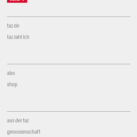
taz.de
taz zahl ich
abo
shop
aus der taz
genossenschaft