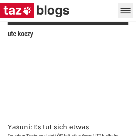
ute koczy
Yasuní: Es tut sich etwas
Ecuadors "Dschungel statt Öl"-Initiative Yasuní-ITT bleibt im