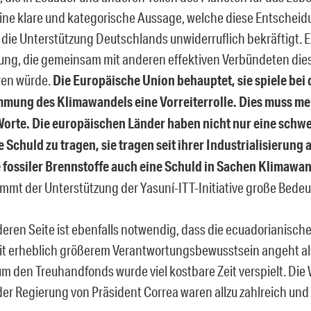
ine klare und kategorische Aussage, welche diese Entschei
die Unterstützung Deutschlands unwiderruflich bekräftigt. E
ung, die gemeinsam mit anderen effektiven Verbündeten diese
ren würde.
Die Europäische Union behauptet, sie spiele bei d
mung des Klimawandels eine Vorreiterrolle. Dies muss me
Worte. Die europäischen Länder haben nicht nur eine schwe
e Schuld zu tragen, sie tragen seit ihrer Industrialisierung 
fossiler Brennstoffe auch eine Schuld in Sachen Klimawa
mmt der Unterstützung der Yasuní-ITT-Initiative große Bedeu
deren Seite ist ebenfalls notwendig, dass die ecuadorianisch
t erheblich größerem Verantwortungsbewusstsein angeht als
m den Treuhandfonds wurde viel kostbare Zeit verspielt. Di
der Regierung von Präsident Correa waren allzu zahlreich und 