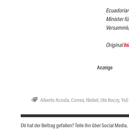
Ecuadorian
Minister f
Versammlu
Original
hi
Anzeige
Alberto Acosta
,
Correa
,
Niebel
,
Ute Koczy
,
YaS
Dir hat der Beitrag gefallen? Teile ihn über Social Medi