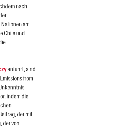
nachdem nach
der
n Nationen am
e Chile und
die
czy
anführt, sind
g Emissions from
 Unkenntnis
or, indem die
ischen
eitrag, der mit
, der von