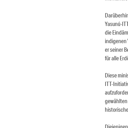
Darüberhin
Yasunú-ITT-
die Eindäm
indigenen 
er seiner B
für alle E
Diese mini
ITT-Initiat
aufzuforde
gewählten 
historisch
Diejenigen