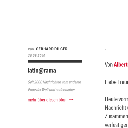
.
GERHARD DILGER
VON
20.09.2010
Von
Albert
latin@rama
Liebe Freu
Seit 2008 Nachrichten vom anderen
Ende der Welt und anderswoher.
Heute vorm
mehr über diesen blog
Nachricht 
Zusammenar
verfestigen