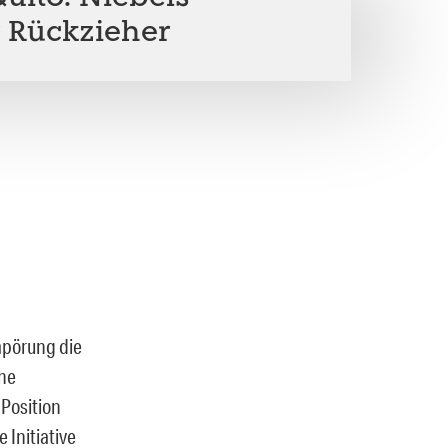
r Rückzieher
mpörung die
che
 Position
 Initiative