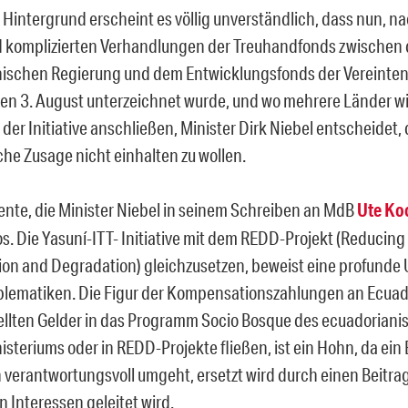
 Hintergrund erscheint es völlig unverständlich, dass nun, 
 komplizierten Verhandlungen der Treuhandfonds zwischen 
ischen Regierung und dem Entwicklungsfonds der Vereinte
n 3. August unterzeichnet wurde, und wo mehrere Länder wi
h der Initiative anschließen, Minister Dirk Niebel entscheidet, 
che Zusage nicht einhalten zu wollen.
nte, die Minister Niebel in seinem Schreiben an MdB
Ute Ko
los. Die Yasuní-ITT- Initiative mit dem REDD-Projekt (Reducin
ion and Degradation) gleichzusetzen, beweist eine profunde
blematiken. Die Figur der Kompensationszahlungen an Ecuad
ellten Gelder in das Programm Socio Bosque des ecuadorian
teriums oder in REDD-Projekte fließen, ist ein Hohn, da ein B
verantwortungsvoll umgeht, ersetzt wird durch einen Beitrag
 Interessen geleitet wird.