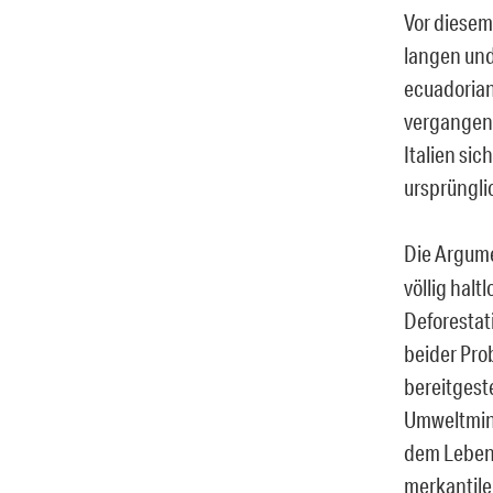
Vor diesem
langen und
ecuadorian
vergangene
Italien sic
ursprüngli
Die Argume
völlig halt
Deforestat
beider Pro
bereitgest
Umweltminis
dem Leben 
merkantilen