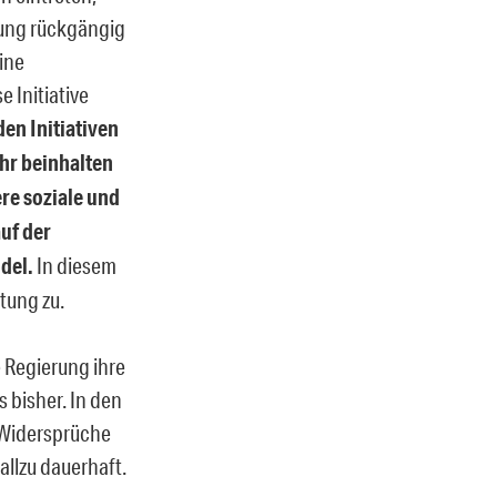
dung rückgängig
ine
 Initiative
en Initiativen
hr beinhalten
re soziale und
auf der
ndel.
In diesem
tung zu.
e Regierung ihre
 bisher. In den
e Widersprüche
allzu dauerhaft.