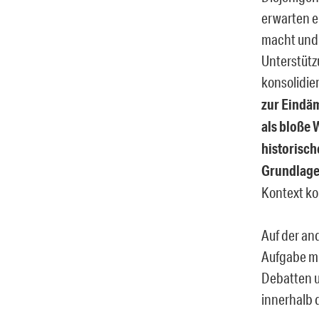
erwarten e
macht und 
Unterstütz
konsolidie
zur Eindäm
als bloße 
historisch
Grundlage 
Kontext ko
Auf der an
Aufgabe mi
Debatten u
innerhalb 