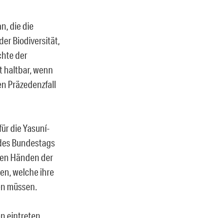
, die die
der Biodiversität,
chte der
t haltbar, wenn
nen Präzedenzfall
ür die Yasuní-
n des Bundestags
 den Händen der
en, welche ihre
en müssen.
n eintreten,