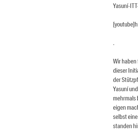
Yasuní-ITT-
[youtube]
.
Wir haben 
dieser Ini
der Stützp
Yasuní und
mehrmals b
eigen mach
selbst ein
standen hin