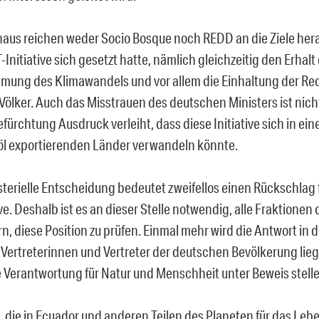
aus reichen weder Socio Bosque noch REDD an die Ziele heran
Initiative sich gesetzt hatte, nämlich gleichzeitig den Erhalt 
mung des Klimawandels und vor allem die Einhaltung der Re
Völker. Auch das Misstrauen des deutschen Ministers ist nich
efürchtung Ausdruck verleiht, dass diese Initiative sich in ei
rdöl exportierenden Länder verwandeln könnte.
sterielle Entscheidung bedeutet zweifellos einen Rückschlag f
ive. Deshalb ist es an dieser Stelle notwendig, alle Fraktione
rn, diese Position zu prüfen. Einmal mehr wird die Antwort in
Vertreterinnen und Vertreter der deutschen Bevölkerung lieg
e Verantwortung für Natur und Menschheit unter Beweis stell
, die in Ecuador und anderen Teilen des Planeten für das Lebe