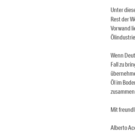
Unter die
Rest der W
Vorwand lie
Ölindustri
Wenn Deuts
Fall zu br
übernehmen
Öl im Boden
zusammen
Mit freund
Alberto Ac