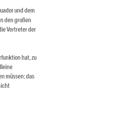
cuador und dem
un den großen
ie Vertreter der
funktion hat, zu
lleine
ben müssen: das
nicht