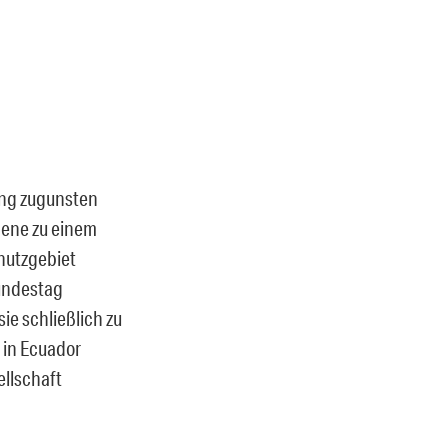
ung zugunsten
Ebene zu einem
chutzgebiet
Bundestag
ie schließlich zu
 in Ecuador
ellschaft